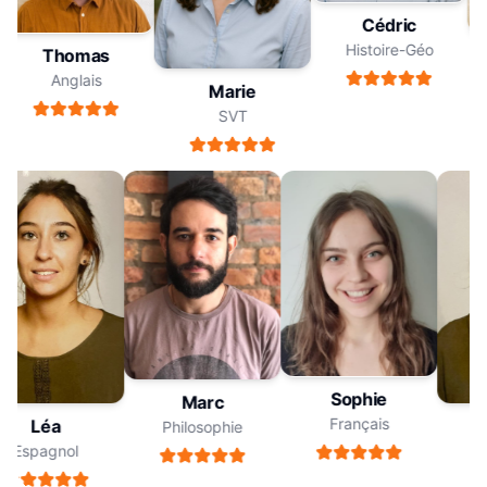
Cédric
Histoire-Géo
Thomas
Anglais
Marie
SVT
Sophie
Marc
Français
Léa
Philosophie
Espagnol
E