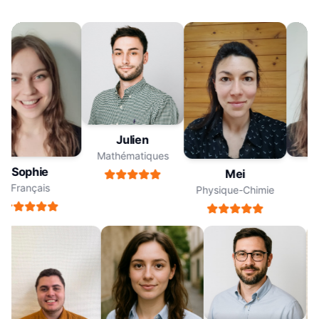
Julien
Mathématiques
Sophie
S
Mei
Français
F
Physique-Chimie