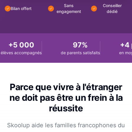
Sans
Conseiller
Bilan offert
✓
✓
✓
engagement
dédié
+5 000
97%
+4 p
lèves accompagnés
de parents satisfaits
en moy
Parce que vivre à l'étranger
ne doit pas être un frein à la
réussite
Skoolup aide les familles francophones du