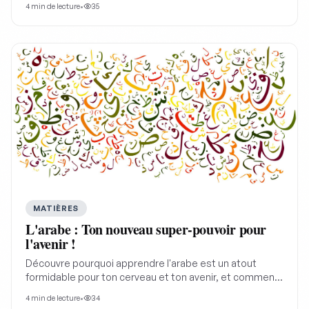
4
min de lecture
•
35
paroles de chansons, et ose parler en solo pour
booster ta confiance et tes notes.
MATIÈRES
L'arabe : Ton nouveau super-pouvoir pour
l'avenir !
Découvre pourquoi apprendre l'arabe est un atout
formidable pour ton cerveau et ton avenir, et comment
t'amuser en le pratiquant au quotidien avec des
4
min de lecture
•
34
méthodes ludiques.