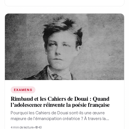
EXAMENS
Rimbaud et les Cahiers de Douai : Quand
l’adolescence réinvente la poésie française
Pourquoi les Cahiers de Douai sont-ils une œuvre
majeure de l'émancipation créatrice ? À travers la
révolte du jeune Rimbaud, son rapport libre à la nature
4
min de lecture
•
43