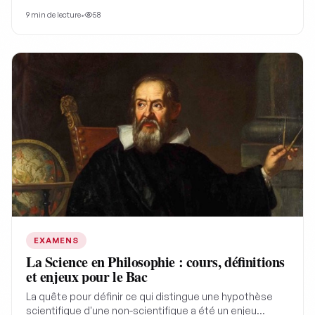
l'orthographe et la grammaire française. Cet article
9
min de lecture
•
58
vous offre des textes, corrigés et points de vigilance,
ainsi que des règles d'or pour…
EXAMENS
La Science en Philosophie : cours, définitions
et enjeux pour le Bac
La quête pour définir ce qui distingue une hypothèse
scientifique d'une non-scientifique a été un enjeu