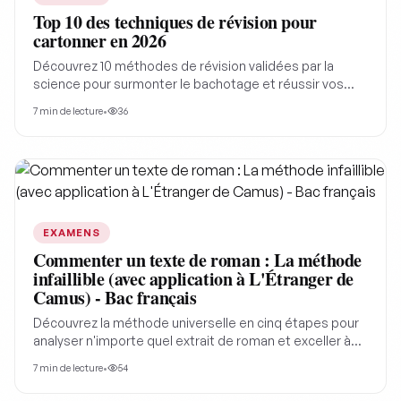
Top 10 des techniques de révision pour
cartonner en 2026
Découvrez 10 méthodes de révision validées par la
science pour surmonter le bachotage et réussir vos
examens en 2026. Optimisez votre apprentissage et
7
min de lecture
•
36
débloquez votre plein potentiel pour des résultats
scolaires exceptionnels.
EXAMENS
Commenter un texte de roman : La méthode
infaillible (avec application à L'Étranger de
Camus) - Bac français
Découvrez la méthode universelle en cinq étapes pour
analyser n'importe quel extrait de roman et exceller à
l'écrit du bac de Français. Appliquez cette grille à l'incipit
7
min de lecture
•
54
de L'Étranger de Camus pour comprendre comment
structurer votre commentaire de texte.