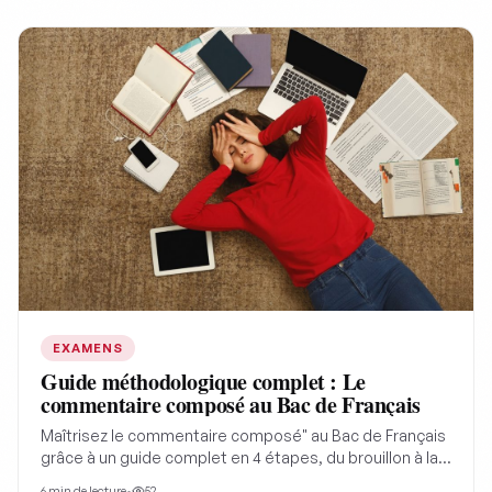
texte avec pertinence et à éviter les erreurs courantes
pour obtenir la meilleure note.
EXAMENS
Guide méthodologique complet : Le
commentaire composé au Bac de Français
Maîtrisez le commentaire composé" au Bac de Français
grâce à un guide complet en 4 étapes, du brouillon à la
rédaction, pour articuler fond et forme et obtenir une
6
min de lecture
•
52