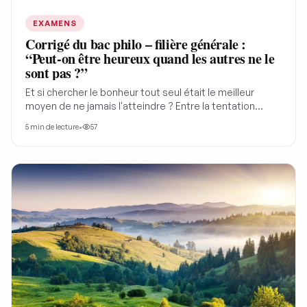
EXAMENS
Corrigé du bac philo – filière générale :
“Peut-on être heureux quand les autres ne le
sont pas ?”
Et si chercher le bonheur tout seul était le meilleur
moyen de ne jamais l'atteindre ? Entre la tentation
légitime de se protéger du malheur ambiant et la
5
min de lecture
•
57
porosité de notre sensibilité humaine, la philosophie
bouscule nos certitudes. Le sujet du bac général de
cette année nous aide à réfléchir à la meillerue façon
d'être heureux. Peut-on être heureux quand les autres
ne le sont pas? Comment dépasser la culpabilité et
transformer notre malaise face à la souffrance d'autrui
en un puissant moteur d'action collective.