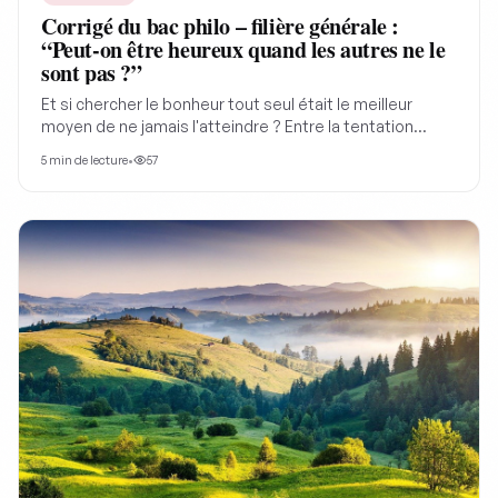
Corrigé du bac philo – filière générale :
“Peut-on être heureux quand les autres ne le
sont pas ?”
Et si chercher le bonheur tout seul était le meilleur
moyen de ne jamais l'atteindre ? Entre la tentation
légitime de se protéger du malheur ambiant et la
5
min de lecture
•
57
porosité de notre sensibilité humaine, la philosophie
bouscule nos certitudes. Le sujet du bac général de
cette année nous aide à réfléchir à la meillerue façon
d'être heureux. Peut-on être heureux quand les autres
ne le sont pas? Comment dépasser la culpabilité et
transformer notre malaise face à la souffrance d'autrui
en un puissant moteur d'action collective.