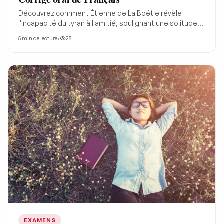
Découvrez comment Étienne de La Boétie révèle
l'incapacité du tyran à l'amitié, soulignant une solitude
profonde derrière son pouvoir pour mieux comprendre
5
min de lecture
•
25
la critique politique.
EXAMENS