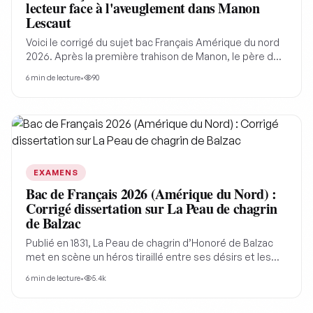
lecteur face à l'aveuglement dans Manon
Lescaut
Voici le corrigé du sujet bac Français Amérique du nord
2026. Après la première trahison de Manon, le père de
Des Grieux demande à son fils "Comment pouvez-vous
6
min de lecture
•
90
vous aveugler à ce point ?". Le plaisir du lecteur de
Manon Lescaut consiste-t-il à partager l'aveuglement
des personnages ?
EXAMENS
Bac de Français 2026 (Amérique du Nord) :
Corrigé dissertation sur La Peau de chagrin
de Balzac
Publié en 1831, La Peau de chagrin d’Honoré de Balzac
met en scène un héros tiraillé entre ses désirs et les
conséquences de ses choix. À travers l’étude du sujet
6
min de lecture
•
5.4k
Amérique du Nord 2026, nous verrons comment la
formule « Je devins un coquin déterminé » constitue
une clé de lecture du roman, en révélant les tensions