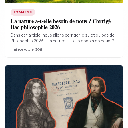
EXAMENS
La nature a-t-elle besoin de nous ? Corrigé
Bac philosophie 2026
Dans cet article, nous allons corriger le sujet du bac de
Philosophie 2026 : "La nature a-t-elle besoin de nous"?
Un sujet qui nous interroge notre rapport à la nature de
4
min de lecture
•
743
manière assez originale. La nature a précédé l'humanité
de milliards d'années, fonctionnant avec ses propres
lois, comment son existence pourrait être conditionnée
à la nôtre ?