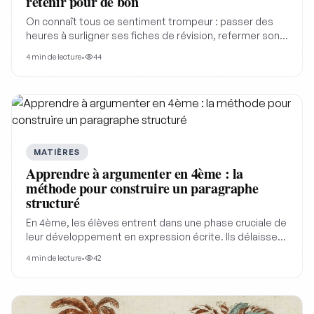
retenir pour de bon
On connaît tous ce sentiment trompeur : passer des
heures à surligner ses fiches de révision, refermer son
cahier avec la douce sensation du devoir accompli...
4
min de lecture
•
44
pour se retrouver incapable de résumer le contenu
deux minutes plus tard.
MATIÈRES
Apprendre à argumenter en 4ème : la
méthode pour construire un paragraphe
structuré
En 4ème, les élèves entrent dans une phase cruciale de
leur développement en expression écrite. Ils délaissent
peu à peu le récit pur pour s'aventurer dans l'univers de
4
min de lecture
•
42
la rédaction argumentée, exercice qui demande rigueur
et organisation.