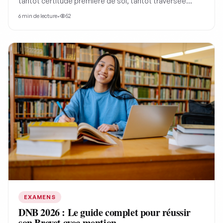
tantôt certitude première de soi, tantôt traversée
d'illusions et de déterminismes. Cet article analyse ses
6
min de lecture
•
52
fondements, ses failles et sa dépendance au monde
extérieur selon les grands philosophes
EXAMENS
DNB 2026 : Le guide complet pour réussir
son Brevet avec mention