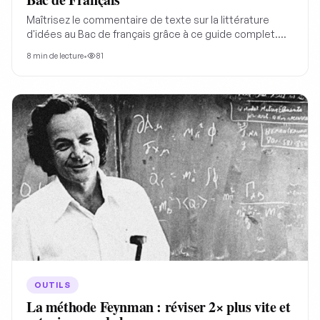
Maîtrisez le commentaire de texte sur la littérature
d'idées au Bac de français grâce à ce guide complet.
Découvrez les stratégies argumentatives, les outils
8
min de lecture
•
81
d'analyse et un exemple concret pour structurer votre
réflexion et exceller à l'épreuve du commentaire
composé au bac de Français.
OUTILS
La méthode Feynman : réviser 2× plus vite et