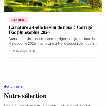
EXAMENS
La nature a-t-elle besoin de nous ? Corrigé
Bac philosophie 2026
Dans cet article, nous allons corriger le sujet du bac de
Philosophie 2026 : "La nature a-t-elle besoin de nous"?
Un sujet qui nous interroge notre rapport à la nature de
4
min de lecture
•
743
manière assez originale. La nature a précédé l'humanité
de milliards d'années, fonctionnant avec ses propres
lois, comment son existence pourrait être conditionnée
à la nôtre ?
À LA UNE
Notre sélection
Les articles à ne pas manquer, choisis par notre