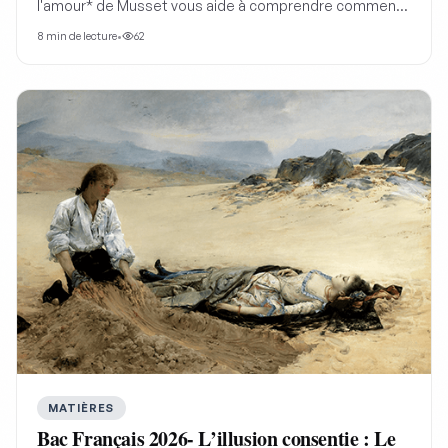
l'amour* de Musset vous aide à comprendre comment
le jeu, la parole et l'orgueil transforment le badinage
8
min de lecture
•
62
amoureux en tragédie, un incontournable pour les
révisions du bac.
MATIÈRES
Bac Français 2026- L’illusion consentie : Le