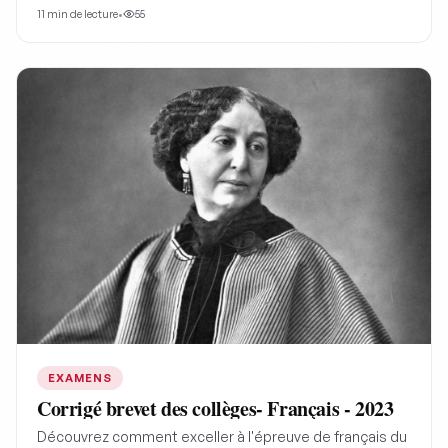
maîtrise de l'orthographe, de la grammaire et ta culture
11
min de lecture
•
55
générale essentielle pour l'examen.
EXAMENS
Corrigé brevet des collèges- Français - 2023
Découvrez comment exceller à l'épreuve de français du