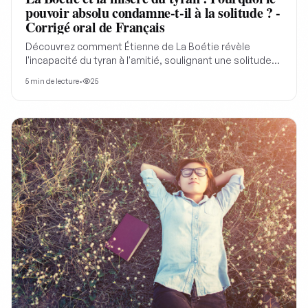
pouvoir absolu condamne-t-il à la solitude ? -
Corrigé oral de Français
Découvrez comment Étienne de La Boétie révèle
l'incapacité du tyran à l'amitié, soulignant une solitude
profonde derrière son pouvoir pour mieux comprendre
5
min de lecture
•
25
la critique politique.