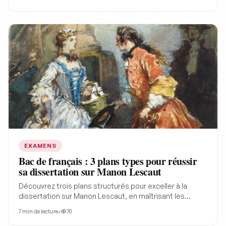
et ses audaces poétiques, découvrez les clés de
lecture essentielles pour réussir vos analyses et vos
dissertations au Bac de français.
EXAMENS
Bac de français : 3 plans types pour réussir
sa dissertation sur Manon Lescaut
Découvrez trois plans structurés pour exceller à la
dissertation sur Manon Lescaut, en maîtrisant les
notions de marginalité et de plaisir romanesque. Ces
7
min de lecture
•
70
stratégies de rédaction vous aideront à analyser le