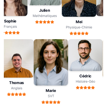
Julien
Mathématiques
Sophie
Mei
Français
F
Physique-Chimie
Cédric
Histoire-Géo
Thomas
Anglais
Marie
SVT