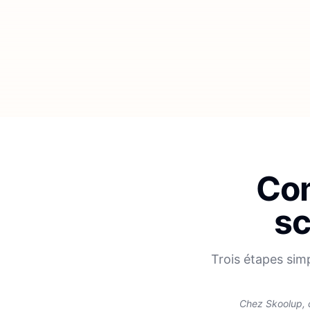
Com
sc
Trois étapes sim
Chez Skoolup, 