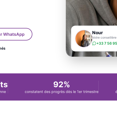
Nour
sur WhatsApp
Votre conseillère
+33 7 56 95
nés
s
92%
+
constatent des progrès dès le 1er trimestre
élèv