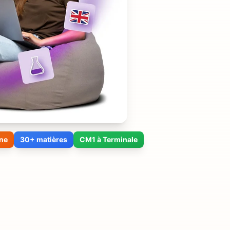
ne
30+ matières
CM1 à Terminale