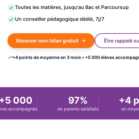
Toutes les matières, jusqu'au Bac et Parcoursup
Un conseiller pédagogique dédié, 7j/7
Réserver mon bilan gratuit
Être rappelé 
+4 points de moyenne en 3 mois • +5 000 élèves accompag
5 000
97%
+4 pt
 accompagnés
de parents satisfaits
en moyenne