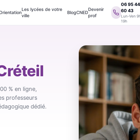
06 95 4
Les lycées de votre
Devenir
60 43
Orientation
Blog
CNED
ville
prof
Lun-Ven 9
19h
Créteil
100 % en ligne,
des professeurs
pédagogique dédié.