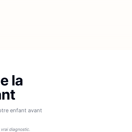
e la
ant
otre enfant avant
rai diagnostic.