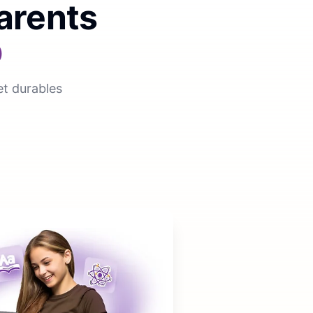
parents
p
et durables