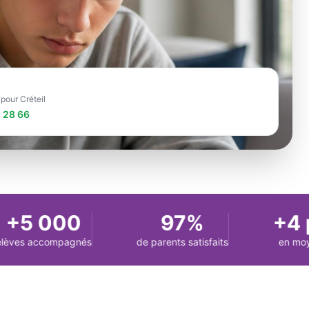
 pour Créteil
 28 66
5 000
97%
+4 pt
es accompagnés
de parents satisfaits
en moyenn