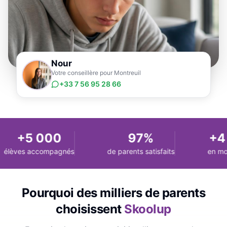
Nour
Votre conseillère pour Montreuil
+33 7 56 95 28 66
+5 000
97%
+4 
élèves accompagnés
de parents satisfaits
en moy
Pourquoi des milliers de parents
choisissent
Skoolup