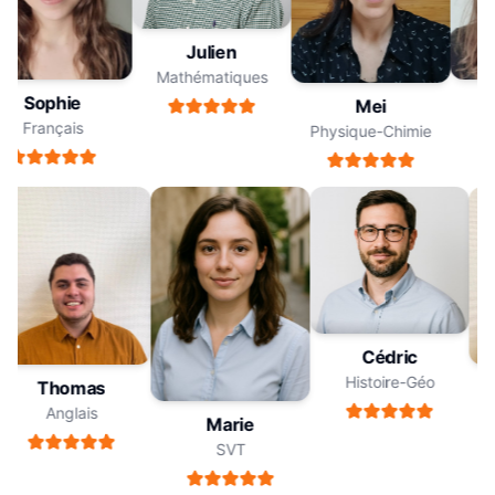
Julien
Mathématiques
Sophie
Mei
Français
Physique-Chimie
Cédric
Histoire-Géo
Thomas
Anglais
Marie
SVT