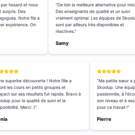
t par hasard et nous
"
De loin la meilleure alternative pour m
t surpris. Des
Des enseignants de qualité et un suivi
dagogues. Notre fils a
vraiment optimal. Les équipes de Sko
Super expérience. On
sont par ailleurs très disponibles et
réactives.
"
Samy
 superbe découverte ! Notre fille a
"
Ma petite sœur a p
é les cours en petits groupes et
Skoolup. Une équipe
pact sur ses résultats fut rapide. Bravo à
passionnée, à l'écout
lup pour la qualité de suivi et la
son niveau et à ses 
nibilité. Merci :)
"
pour ce travail !
"
ia
Pierre