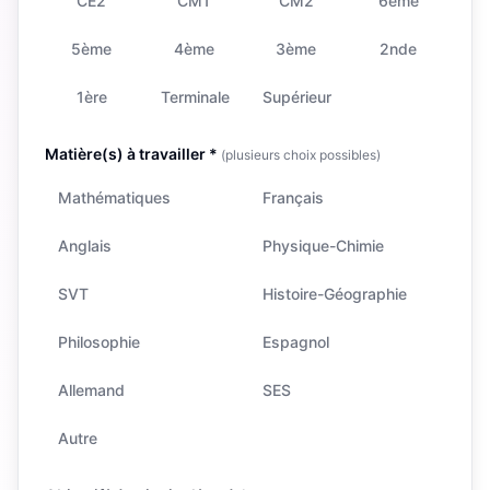
CE2
CM1
CM2
6ème
5ème
4ème
3ème
2nde
1ère
Terminale
Supérieur
Matière(s) à travailler *
(plusieurs choix possibles)
Mathématiques
Français
Anglais
Physique-Chimie
SVT
Histoire-Géographie
Philosophie
Espagnol
Allemand
SES
Autre