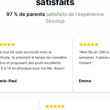
satisfaits
97 % de parents
satisfaits de l'expérience
Skoolup
i tout de suite accroché avec la
"
Mon fils en CM1 a c
ode. Ils prennent le temps de connaître
semaines. Il adore sa
ève et proposent des profs excellents.
l'instant.
"
 à 14 en physique pour ma fille. Bravo
"
ie-Paul
Emma