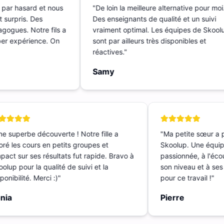
t par hasard et nous
"
De loin la meilleure alternative pour m
nt surpris. Des
Des enseignants de qualité et un suivi
dagogues. Notre fils a
vraiment optimal. Les équipes de Sko
Super expérience. On
sont par ailleurs très disponibles et
réactives.
"
Samy
 superbe découverte ! Notre fille a
"
Ma petite sœur a p
é les cours en petits groupes et
Skoolup. Une équipe
pact sur ses résultats fut rapide. Bravo à
passionnée, à l'écout
lup pour la qualité de suivi et la
son niveau et à ses 
nibilité. Merci :)
"
pour ce travail !
"
ia
Pierre