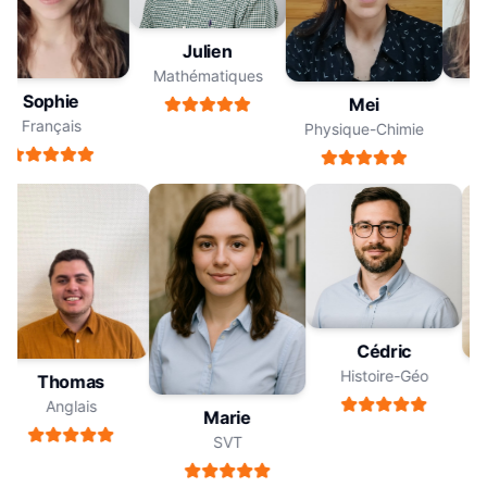
Julien
Mathématiques
Sophie
Mei
Français
F
Physique-Chimie
Cédric
Histoire-Géo
Thomas
Anglais
Marie
SVT