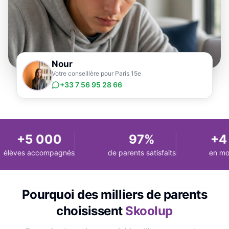
Nour
Votre conseillère pour Paris 15e
+33 7 56 95 28 66
+5 000
97%
+4 
élèves accompagnés
de parents satisfaits
en moy
Pourquoi des milliers de parents
choisissent
Skoolup