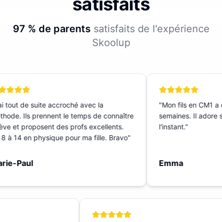
satisfaits
97 % de parents
satisfaits de l'expérience
Skoolup
 tout de suite accroché avec la
"
Mon fils en CM1 a c
ode. Ils prennent le temps de connaître
semaines. Il adore sa
ève et proposent des profs excellents.
l'instant.
"
 à 14 en physique pour ma fille. Bravo
"
ie-Paul
Emma