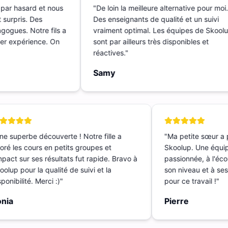
t par hasard et nous
"
De loin la meilleure alternative pour mo
t surpris. Des
Des enseignants de qualité et un suivi
dagogues. Notre fils a
vraiment optimal. Les équipes de Skoo
Super expérience. On
sont par ailleurs très disponibles et
réactives.
"
Samy
 superbe découverte ! Notre fille a
"
Ma petite sœur a p
é les cours en petits groupes et
Skoolup. Une équipe
pact sur ses résultats fut rapide. Bravo à
passionnée, à l'écou
lup pour la qualité de suivi et la
son niveau et à ses 
onibilité. Merci :)
"
pour ce travail !
"
ia
Pierre