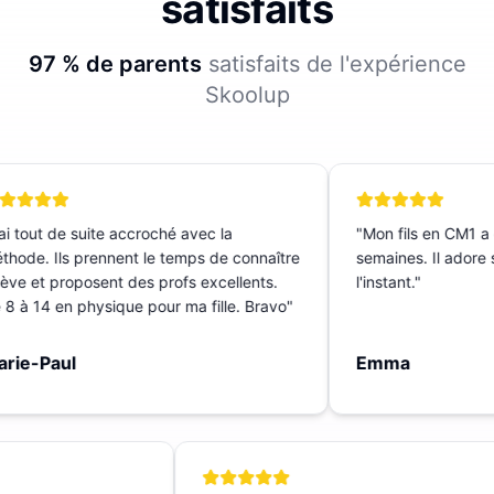
satisfaits
97 % de parents
satisfaits de l'expérience
Skoolup
i tout de suite accroché avec la
"
Mon fils en CM1 a c
ode. Ils prennent le temps de connaître
semaines. Il adore sa
ève et proposent des profs excellents.
l'instant.
"
 à 14 en physique pour ma fille. Bravo
"
ie-Paul
Emma