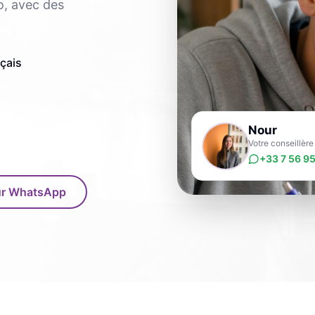
o, avec des
nçais
Nour
Votre conseillère
+33 7 56 95
sur WhatsApp