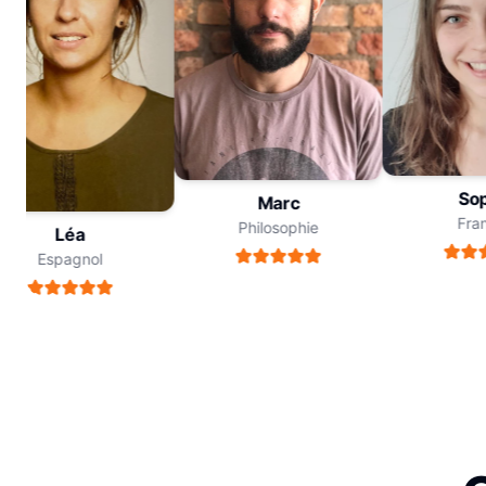
Soph
Marc
Franç
Philosophie
Léa
Espagnol