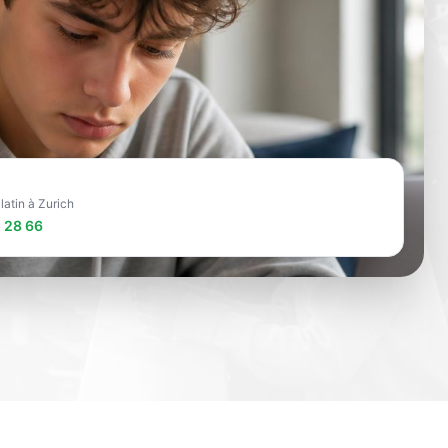
 latin à Zurich
 28 66