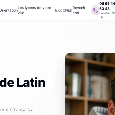
06 95 4
Les lycées de votre
Devenir
60 43
Orientation
Blog
CNED
ville
prof
Lun-Ven 9
19h
de Latin
ramme français à