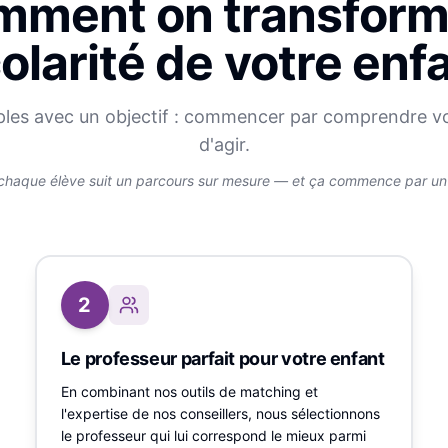
ment on transform
olarité de votre enf
ples avec un objectif : commencer par comprendre v
d'agir.
chaque élève suit un parcours sur mesure — et ça commence par un v
2
Le professeur parfait pour votre enfant
En combinant nos outils de matching et
l'expertise de nos conseillers, nous sélectionnons
le professeur qui lui correspond le mieux parmi