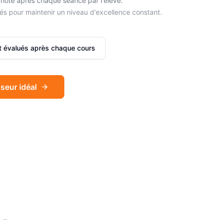
noté après chaque séance par l'élève.
és pour maintenir un niveau d'excellence constant.
et évalués après chaque cours
seur idéal
Sophie
Français
Léa
Espagnol