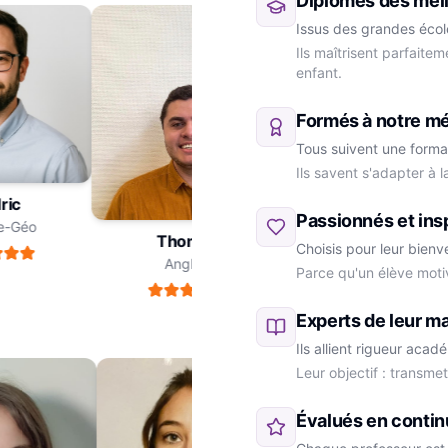
Diplômés des meil
Issus des grandes école
Ils maîtrisent parfaite
enfant.
Formés à notre m
Tous suivent une forma
Ils savent s'adapter à 
dric
Passionnés et ins
oire-Géo
Thomas
Choisis pour leur bienv
Anglais
Parce qu'un élève moti
Marie
SVT
Experts de leur ma
Ils allient rigueur aca
Leur objectif : transme
Évalués en contin