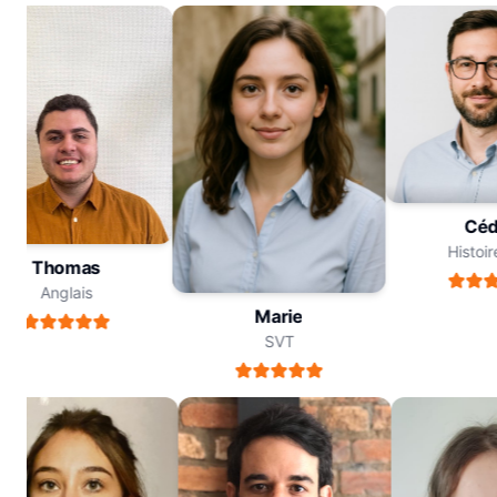
Cé
Hist
Thomas
Anglais
Marie
SVT