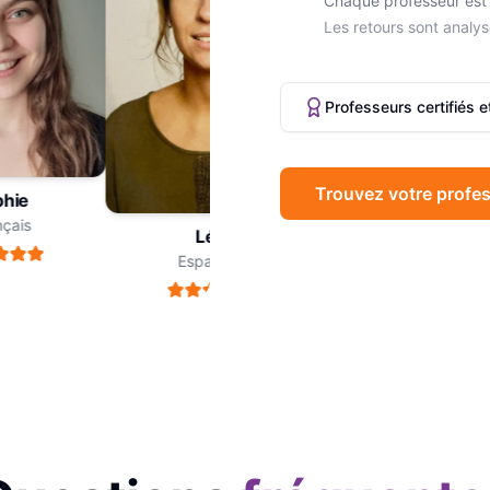
Chaque professeur est 
Les retours sont analys
Professeurs certifiés 
Trouvez votre profes
ie
Marc
ais
Philosophie
Léa
Espagnol