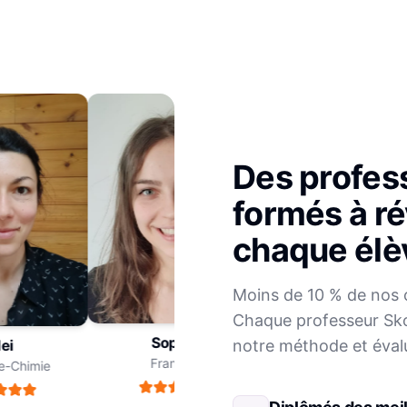
Des profes
formés à ré
chaque élè
Julien
Moins de 10 % de nos 
Mathématiques
Chaque professeur Sko
Sophie
notre méthode et éval
i
Français
Chimie