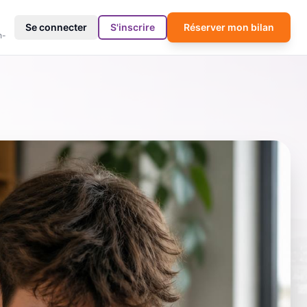
4
Se connecter
S'inscrire
Réserver mon bilan
h-