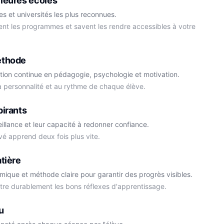
leures écoles
s et universités les plus reconnues.
ment les programmes et savent les rendre accessibles à votre
éthode
tion continue en pédagogie, psychologie et motivation.
la personnalité et au rythme de chaque élève.
Cédric
pirants
Histoire-Géo
Thomas
eillance et leur capacité à redonner confiance.
Anglais
vé apprend deux fois plus vite.
tière
démique et méthode claire pour garantir des progrès visibles.
ttre durablement les bons réflexes d'apprentissage.
u