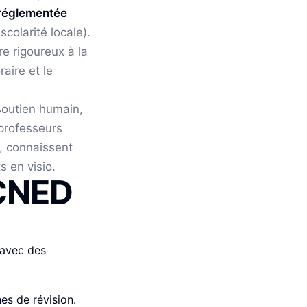
réglementée
colarité locale).
 rigoureux à la
raire et le
soutien humain,
 professeurs
e, connaissent
 en visio.
CNED
s avec des
hes de révision.