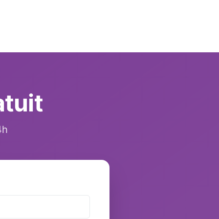
tuit
4h