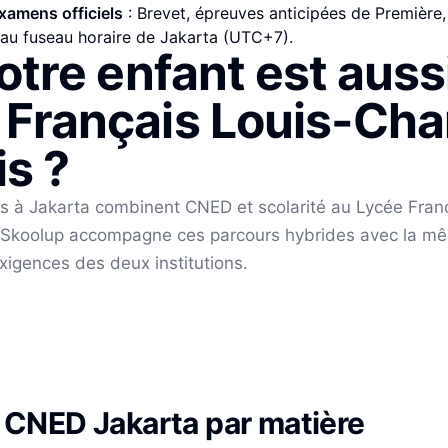
xamens officiels
: Brevet, épreuves anticipées de Première,
au fuseau horaire de
Jakarta
(
UTC+7
).
votre enfant est auss
 Français Louis-Cha
is
?
es à
Jakarta
combinent CNED et scolarité au
Lycée Fran
 Skoolup accompagne ces parcours hybrides avec la mê
xigences des deux institutions.
 CNED
Jakarta
par matière