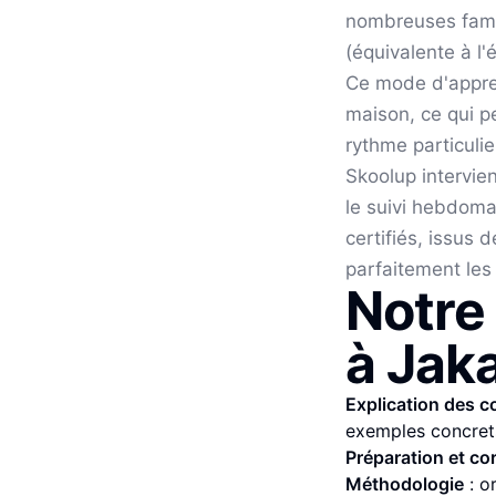
nombreuses fami
(équivalente à l'
Ce mode d'appre
maison, ce qui pe
rythme particulie
Skoolup intervie
le suivi hebdoma
certifiés, issus
parfaitement les
Notr
à
Jaka
Explication des 
exemples concret
Préparation et co
Méthodologie
: o