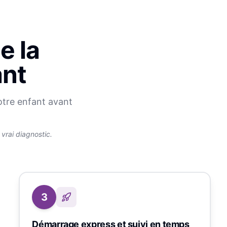
e la
ant
otre enfant avant
rai diagnostic.
3
Démarrage express et suivi en temps