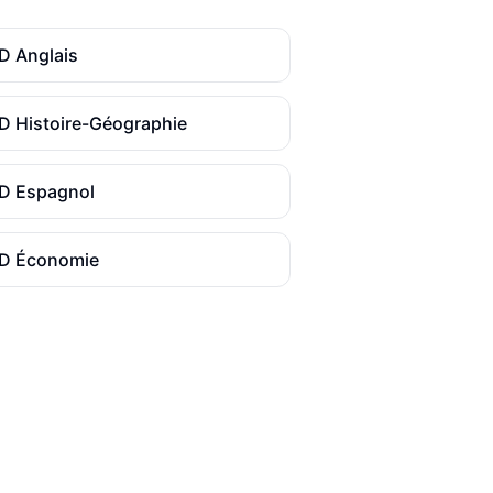
ED
Anglais
ED
Histoire-Géographie
ED
Espagnol
ED
Économie