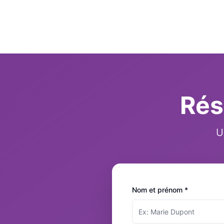
Rés
U
Nom et prénom *