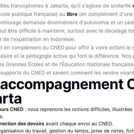
lles francophones à
Jakarta
, qu'il s'agisse de scolarité
école publique française) ou
libre
(en complément d'une s
ntissage demande énormément d'autonomie et un cadre
ut être difficile à maintenir, surtout avec le décalage ho
r de l'expatriation
en Indonésie
.
nt en complément du CNED pour offrir à votre enfant le 
daire et la pédagogie active qui font la différence. Nos
 des Grandes Écoles et de l'Éducation Nationale français
 supports du CNED et savent comment les rendre vivants
e accompagnement 
rta
cours CNED
: nous reprenons les notions difficiles, illustrée
s.
rrection des devoirs
avant chaque envoi au CNED.
rganisation du travail, gestion du temps, prise de notes, fic