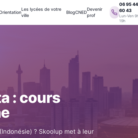
06 95 4
Les lycées de votre
Devenir
60 43
Orientation
Blog
CNED
ville
prof
Lun-Ven 9
19h
ta
: cours
ne
(
Indonésie
) ? Skoolup met à leur