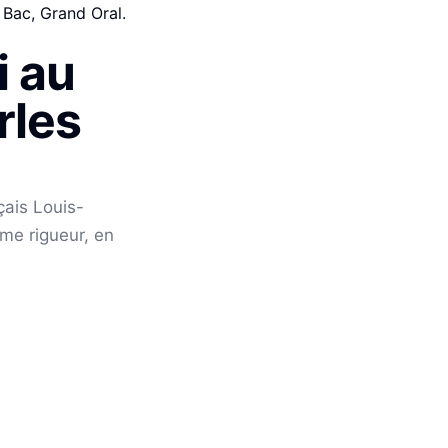
 Bac, Grand Oral.
i au
rles
çais Louis-
me rigueur, en