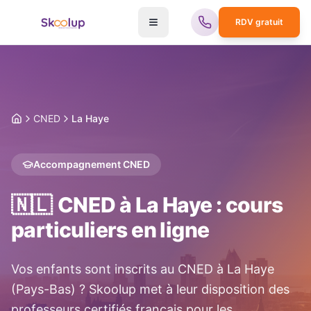
RDV gratuit
CNED
La Haye
Accueil
Accompagnement CNED
🇳🇱
CNED à
La Haye
: cours
particuliers en ligne
Vos enfants sont inscrits au CNED à
La Haye
(
Pays-Bas
) ? Skoolup met à leur disposition des
professeurs certifiés français pour les