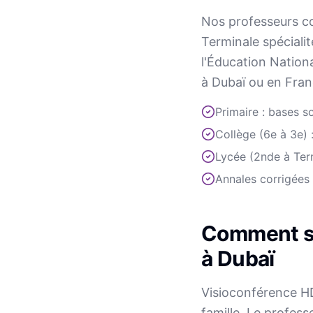
Nos professeurs co
Terminale spécialit
l'Éducation Nation
à Dubaï ou en Fran
Primaire : bases 
Collège (6e à 3e) 
Lycée (2nde à Ter
Annales corrigées
Comment se
à Dubaï
Visioconférence HD 
famille. Le profess