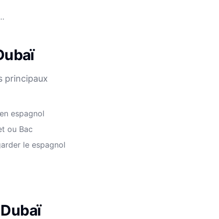
f…
Dubaï
s principaux
 en espagnol
et ou Bac
arder le espagnol
 Dubaï