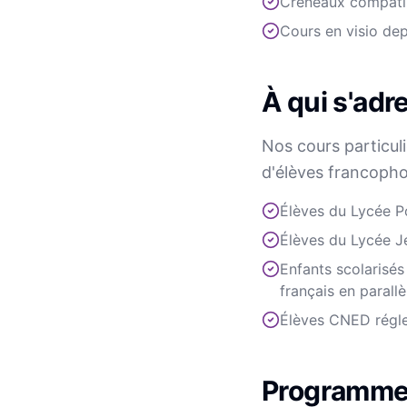
Créneaux compati
Cours en visio de
À qui s'adr
Nos cours particul
d'élèves francoph
Élèves du Lycée P
Élèves du Lycée J
Enfants scolarisé
français en parallè
Élèves CNED régle
Programme 