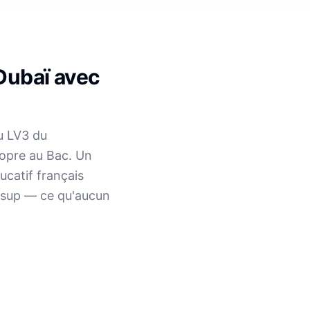
Dubaï avec
u LV3 du
ropre au Bac. Un
ucatif français
ursup — ce qu'aucun