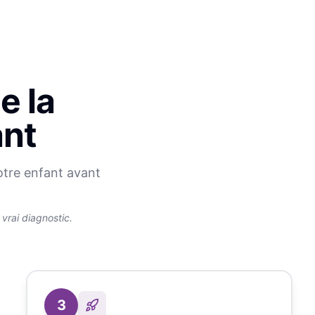
e la
ant
otre enfant avant
rai diagnostic.
3