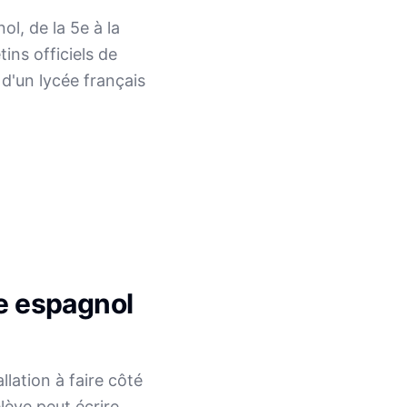
l, de la 5e à la
ins officiels de
d'un lycée français
e espagnol
lation à faire côté
élève peut écrire