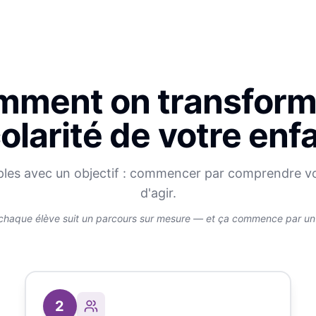
ment on transform
olarité de votre enf
ples avec un objectif : commencer par comprendre v
d'agir.
chaque élève suit un parcours sur mesure — et ça commence par un v
2