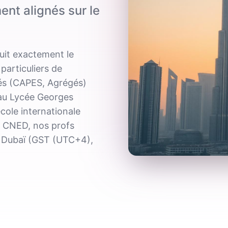
ent alignés sur le
uit exactement le
articuliers de
iés (CAPES, Agrégés)
 au Lycée Georges
ole internationale
u CNED, nos profs
e Dubaï (GST (UTC+4),