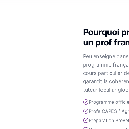
Pourquoi p
un prof fra
Peu enseigné dans 
programme français
cours particulier 
garantit la cohére
tuteur local anglop
Programme officie
Profs CAPES / Ag
Préparation Breve