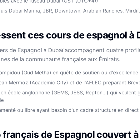
bles avec le fuseau Dubaï (GST (UTC+4))
puis Dubai Marina, JBR, Downtown, Arabian Ranches, Mirdi
essent ces cours de espagnol à 
iers de Espagnol à Dubaï accompagnent quatre profil
ones de la communauté française aux Émirats.
ompidou (Oud Metha) en quête de soutien ou d'excellence
ean Mermoz (Academic City) et de l'AFLEC préparant Brev
s en école anglophone (GEMS, JESS, Repton…) qui veulent g
le
menté ou libre ayant besoin d'un cadre structuré en direct
français de Espagnol couvert à