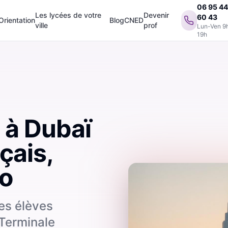
06 95 4
Les lycées de votre
Devenir
60 43
Orientation
Blog
CNED
ville
prof
Lun-Ven 9
19h
 à Dubaï
çais,
io
les élèves
 Terminale