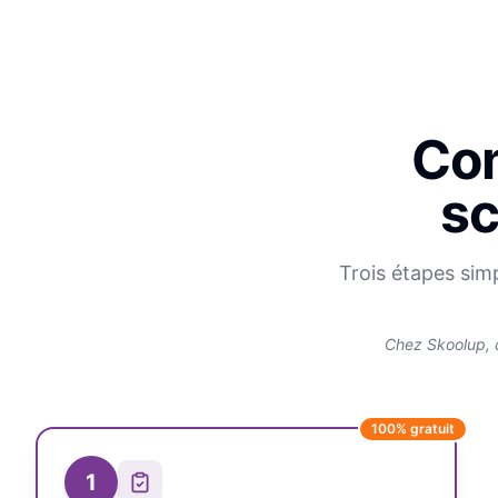
Com
sc
Trois étapes sim
Chez Skoolup, 
100% gratuit
1