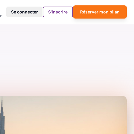
4
Se connecter
S'inscrire
Réserver mon bilan
h-