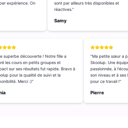
Super expérience. On
sont par ailleurs très disponibles et
réactives.
"
Samy
 superbe découverte ! Notre fille a
"
Ma petite sœur a p
é les cours en petits groupes et
Skoolup. Une équipe
act sur ses résultats fut rapide. Bravo à
passionnée, à l'écout
up pour la qualité de suivi et la
son niveau et à ses b
nibilité. Merci :)
"
pour ce travail !
"
ia
Pierre