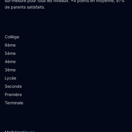
sur-mesure pour tous les niveaux. +4 points en moyenne, 97%
de parents satisfaits.
Niveaux
Collège
6ème
5ème
4ème
3ème
Lycée
Seconde
Première
Terminale
Matières