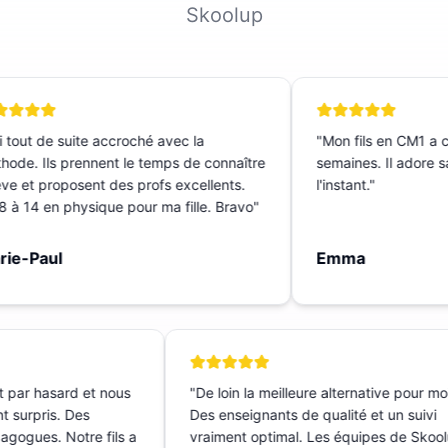
Skoolup
 tout de suite accroché avec la
"
Mon fils en CM1 a c
ode. Ils prennent le temps de connaître
semaines. Il adore sa 
ève et proposent des profs excellents.
l'instant.
"
 à 14 en physique pour ma fille. Bravo
"
ie-Paul
Emma
t par hasard et nous
"
De loin la meilleure alternative pour m
nt surpris. Des
Des enseignants de qualité et un suivi
dagogues. Notre fils a
vraiment optimal. Les équipes de Sko