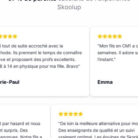
Skoolup
 tout de suite accroché avec la
"
Mon fils en CM1 a c
ode. Ils prennent le temps de connaître
semaines. Il adore sa 
ève et proposent des profs excellents.
l'instant.
"
 à 14 en physique pour ma fille. Bravo
"
ie-Paul
Emma
t par hasard et nous
"
De loin la meilleure alternative pour m
nt surpris. Des
Des enseignants de qualité et un suivi
dagogues. Notre fils a
vraiment optimal. Les équipes de Sko