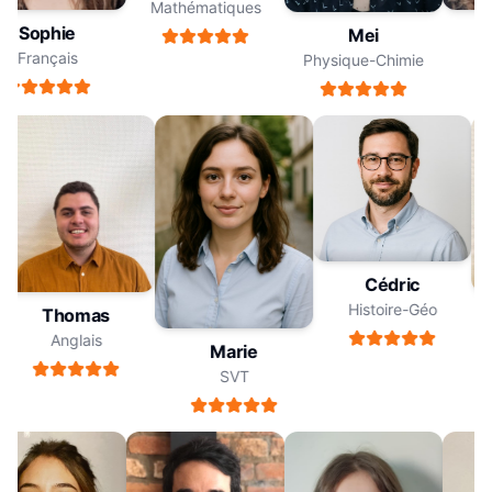
Mathématiques
Sophie
Mei
Français
F
Physique-Chimie
Cédric
Histoire-Géo
Thomas
Anglais
Marie
SVT