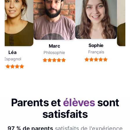
Sophie
Marc
Français
Léa
Philosophie
Espagnol
E
Parents et
élèves
sont
satisfaits
97 % de parents
satisfaits de l'expérience