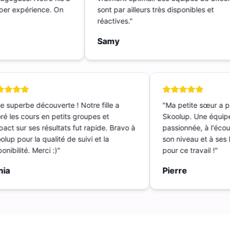
Super expérience. On
sont par ailleurs très disponibles et
réactives.
"
Samy
 superbe découverte ! Notre fille a
"
Ma petite sœur a p
é les cours en petits groupes et
Skoolup. Une équipe
act sur ses résultats fut rapide. Bravo à
passionnée, à l'écout
up pour la qualité de suivi et la
son niveau et à ses b
nibilité. Merci :)
"
pour ce travail !
"
ia
Pierre