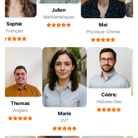
Julien
Mathématiques
Sophie
Mei
Français
Physique-Chimie
Cédric
Histoire-Géo
Thomas
Anglais
Marie
SVT