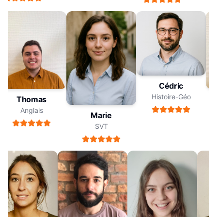
Cédric
Histoire-Géo
Thomas
Anglais
Marie
SVT