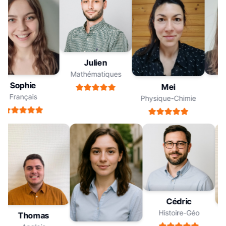
Julien
Mathématiques
Sophie
Mei
Français
Physique-Chimie
Cédric
Histoire-Géo
Thomas