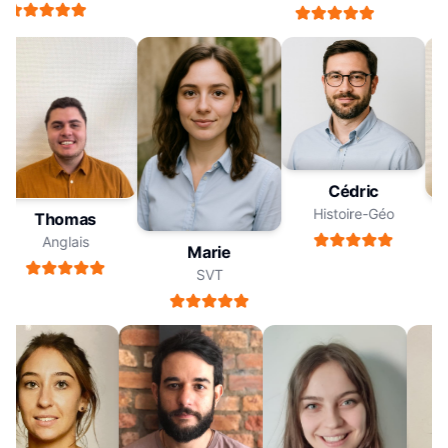
Cédric
Histoire-Géo
Thomas
Anglais
Marie
SVT