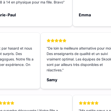
 à 14 en physique pour ma fille. Bravo
"
ie-Paul
Emma
t par hasard et nous
"
De loin la meilleure alternative pour mo
t surpris. Des
Des enseignants de qualité et un suivi
dagogues. Notre fils a
vraiment optimal. Les équipes de Sko
Super expérience. On
sont par ailleurs très disponibles et
réactives.
"
Samy
 superbe découverte ! Notre fille a
"
Ma petite sœur a p