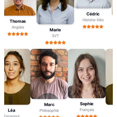
Cédric
Histoire-Géo
Thomas
Anglais
Marie
SVT
Sophie
Marc
Français
Léa
Philosophie
Espagnol
E