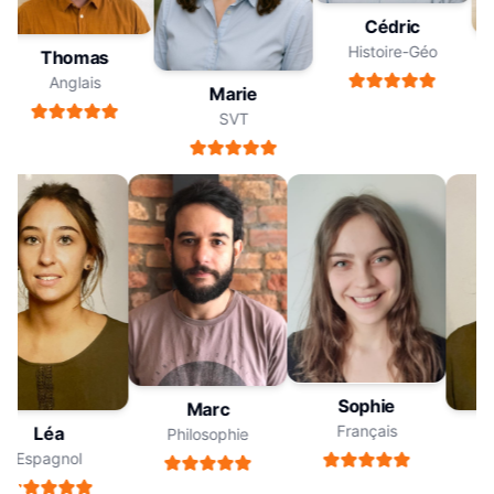
Cédric
Histoire-Géo
Thomas
Anglais
Marie
SVT
Sophie
Marc
Français
Léa
Philosophie
Espagnol
E