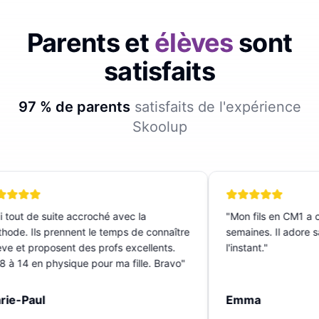
Parents et
élèves
sont
satisfaits
97 % de parents
satisfaits de l'expérience
Skoolup
 tout de suite accroché avec la
"
Mon fils en CM1 a c
ode. Ils prennent le temps de connaître
semaines. Il adore sa
ève et proposent des profs excellents.
l'instant.
"
 à 14 en physique pour ma fille. Bravo
"
ie-Paul
Emma