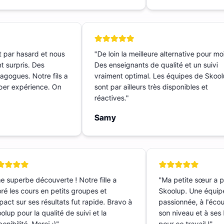
t par hasard et nous
"
De loin la meilleure alternative pour m
t surpris. Des
Des enseignants de qualité et un suivi
dagogues. Notre fils a
vraiment optimal. Les équipes de Sko
Super expérience. On
sont par ailleurs très disponibles et
réactives.
"
Samy
 superbe découverte ! Notre fille a
"
Ma petite sœur a p
é les cours en petits groupes et
Skoolup. Une équipe
pact sur ses résultats fut rapide. Bravo à
passionnée, à l'écout
lup pour la qualité de suivi et la
son niveau et à ses 
nibilité. Merci :)
"
pour ce travail !
"