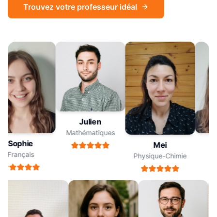
Trouvez votre professeur idéal
Julien
Mathématiques
Sophie
Mei
Français
F
Physique-Chimie