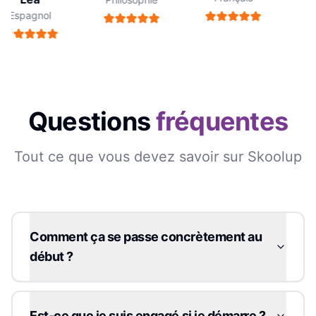
Espagnol
E
Questions
fréquentes
Tout ce que vous devez savoir sur Skoolup
Comment ça se passe concrètement au
début ?
Est-ce que je suis engagé si je démarre ?