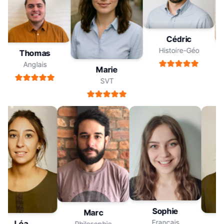
Cédric
Histoire-Géo
Thomas
Anglais
Marie
SVT
Sophie
Marc
Français
Léa
Philosophie