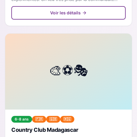
expatriée pour son ambiance familiale et sécurisée.
Voir les détails
6-8 ans
🇫🇷
🇬🇧
🇲🇬
Country Club Madagascar