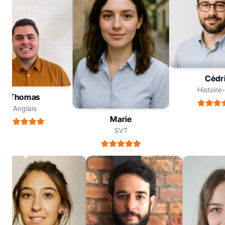
Céd
Histoi
Thomas
Anglais
Marie
SVT