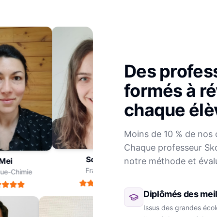
Des profes
formés à ré
chaque élè
Julien
Moins de 10 % de nos 
Mathématiques
Chaque professeur Sko
Sophie
notre méthode et éval
ei
Français
e-Chimie
Diplômés des meil
Issus des grandes école