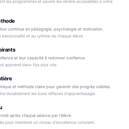
ment les programmes et savent les rendre accessibles à votre
éthode
tion continue en pédagogie, psychologie et motivation.
la personnalité et au rythme de chaque élève.
Cédric
pirants
Histoire-Géo
Thomas
eillance et leur capacité à redonner confiance.
Anglais
vé apprend deux fois plus vite.
tière
démique et méthode claire pour garantir des progrès visibles.
ttre durablement les bons réflexes d'apprentissage.
u
noté après chaque séance par l'élève.
és pour maintenir un niveau d'excellence constant.