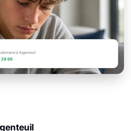
 allemand à Argenteuil
 28 66
genteuil