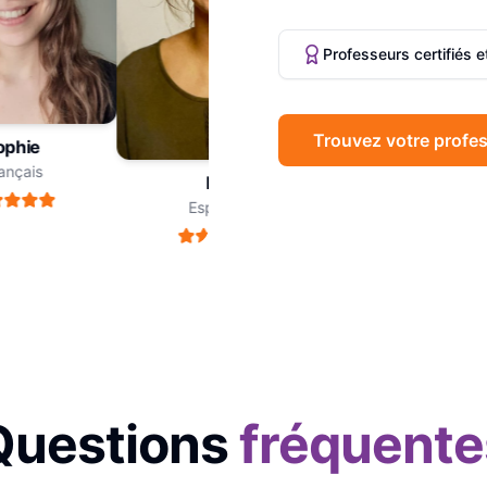
Professeurs certifiés 
Trouvez votre profes
hie
Marc
çais
Philosophie
Léa
Espagnol
Questions
fréquente