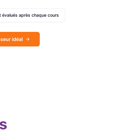
et évalués après chaque cours
seur idéal
Sophie
Français
Léa
Espagnol
s