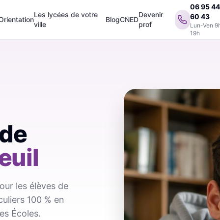
06 95 4
Les lycées de votre
Devenir
60 43
Orientation
Blog
CNED
ville
prof
Lun-Ven 9
19h
 de
euil
our les élèves de
iculiers 100 % en
es Écoles.