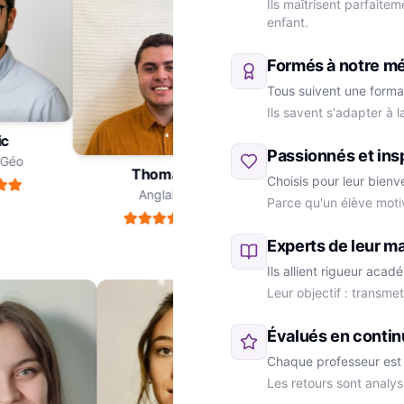
Ils maîtrisent parfaite
enfant.
Formés à notre m
Tous suivent une forma
Ils savent s'adapter à 
ric
Passionnés et ins
re-Géo
Thomas
Choisis pour leur bienv
Anglais
Parce qu'un élève moti
Marie
SVT
Experts de leur ma
Ils allient rigueur aca
Leur objectif : transme
Évalués en contin
Chaque professeur est 
Les retours sont analys