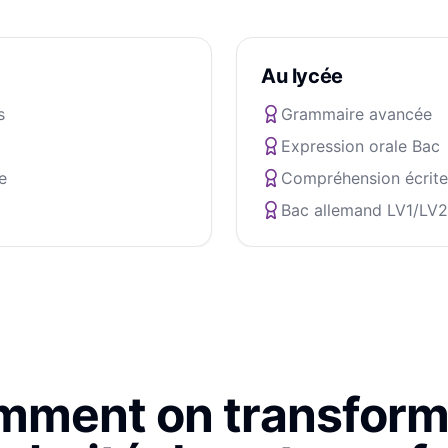
Au lycée
s
Grammaire avancée
Expression orale Bac
e
Compréhension écrite
Bac allemand LV1/LV2
ment on transform