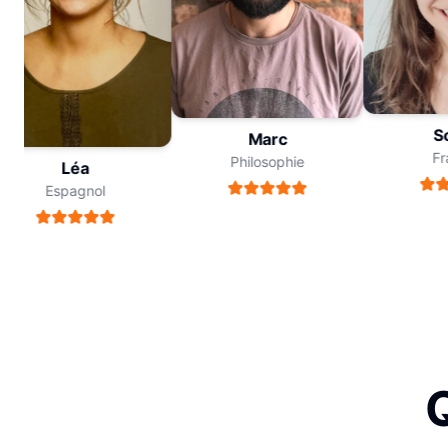
Sop
Marc
Fran
Philosophie
Léa
Espagnol