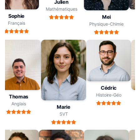
Julien
Mathématiques
Sophie
Mei
Français
Physique-Chimie
Cédric
Histoire-Géo
Thomas
Anglais
Marie
SVT