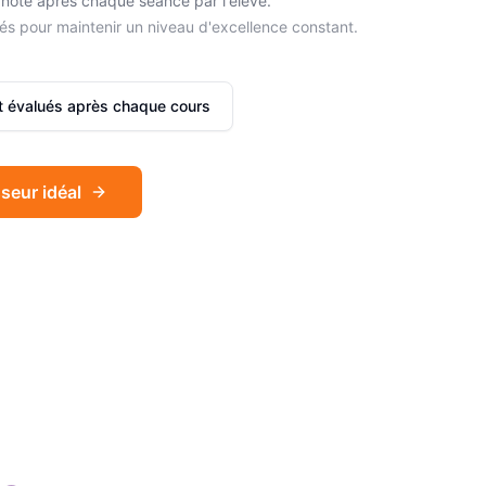
noté après chaque séance par l'élève.
és pour maintenir un niveau d'excellence constant.
et évalués après chaque cours
seur idéal
Sophie
Français
Léa
Espagnol