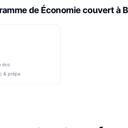
gramme de
Économie
couvert à
B
e éco
c & prépa