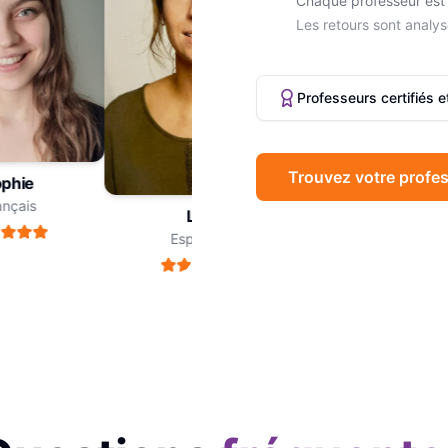
Chaque professeur est 
Les retours sont analys
Professeurs certifiés 
Trouvez votre profes
hie
Marc
çais
Philosophie
Léa
Espagnol