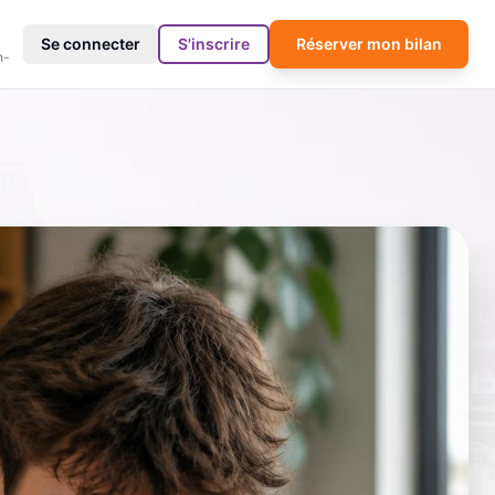
4
Se connecter
S'inscrire
Réserver mon bilan
h-