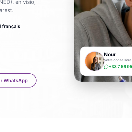
NED), en visio,
arest.
 français
Nour
Votre conseillèr
+33 7 56 95
sur WhatsApp