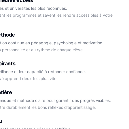
leures écoles
s et universités les plus reconnues.
ment les programmes et savent les rendre accessibles à votre
éthode
tion continue en pédagogie, psychologie et motivation.
la personnalité et au rythme de chaque élève.
Cédric
pirants
Histoire-Géo
Thomas
eillance et leur capacité à redonner confiance.
Anglais
vé apprend deux fois plus vite.
tière
démique et méthode claire pour garantir des progrès visibles.
ttre durablement les bons réflexes d'apprentissage.
u