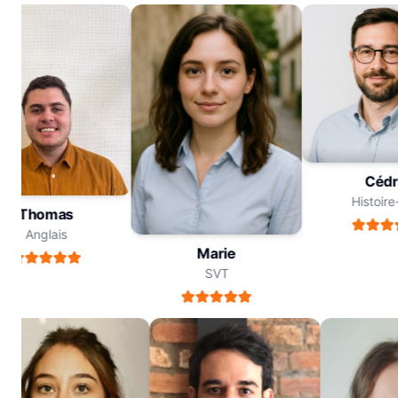
Cé
Histo
Thomas
Anglais
Marie
SVT