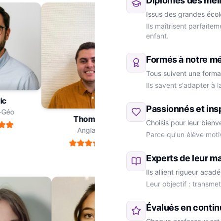
Diplômés des meil
Issus des grandes école
Ils maîtrisent parfaite
enfant.
Formés à notre m
Tous suivent une forma
Ils savent s'adapter à 
dric
Passionnés et ins
ire-Géo
Thomas
Choisis pour leur bienv
Anglais
Parce qu'un élève moti
Marie
SVT
Experts de leur ma
Ils allient rigueur aca
Leur objectif : transme
Évalués en contin