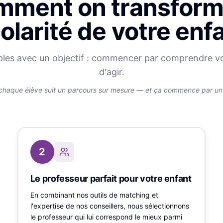
ment on transform
olarité de votre enf
ples avec un objectif : commencer par comprendre v
d'agir.
chaque élève suit un parcours sur mesure — et ça commence par un v
2
Le professeur parfait pour votre enfant
En combinant nos outils de matching et
l'expertise de nos conseillers, nous sélectionnons
le professeur qui lui correspond le mieux parmi