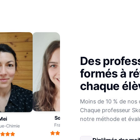
Des profes
formés à ré
chaque élè
Julien
Moins de 10 % de nos 
Mathématiques
Chaque professeur Sko
Sophie
notre méthode et éval
i
Français
-Chimie