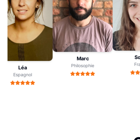
Sop
Marc
Fran
Philosophie
Léa
Espagnol