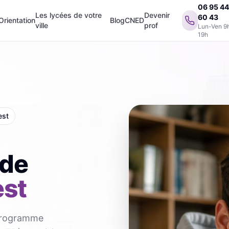
06 95 4
Les lycées de votre
Devenir
60 43
Orientation
Blog
CNED
ville
prof
Lun-Ven 9
19h
est
 de
est
 programme