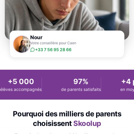
Nour
Votre conseillère pour Caen
+33 7 56 95 28 66
+5 000
97%
+4 p
lèves accompagnés
de parents satisfaits
en moye
Pourquoi des milliers de parents
choisissent
Skoolup