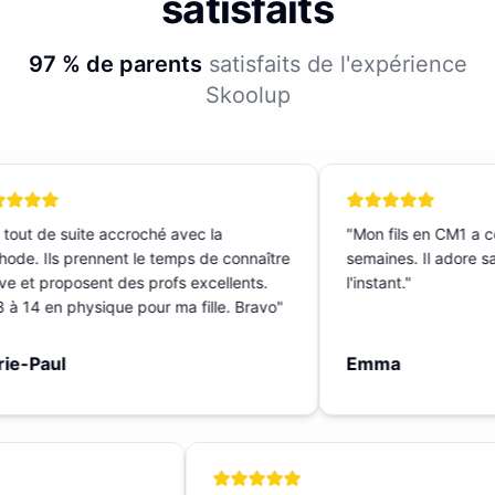
satisfaits
97 % de parents
satisfaits de l'expérience
Skoolup
tout de suite accroché avec la
"
Mon fils en CM1 a co
de. Ils prennent le temps de connaître
semaines. Il adore sa p
ve et proposent des profs excellents.
l'instant.
"
à 14 en physique pour ma fille. Bravo
"
e-Paul
Emma