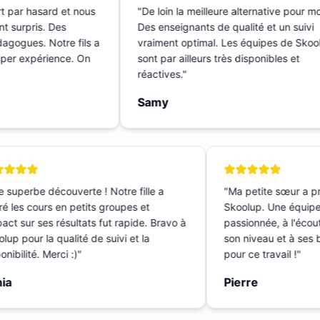
rt par hasard et nous
"
De loin la meilleure alternative pour 
ent surpris. Des
Des enseignants de qualité et un suiv
édagogues. Notre fils a
vraiment optimal. Les équipes de Sk
 Super expérience. On
sont par ailleurs très disponibles et
réactives.
"
Samy
superbe découverte ! Notre fille a
"
Ma petite sœur a pr
 les cours en petits groupes et
Skoolup. Une équipe 
ct sur ses résultats fut rapide. Bravo à
passionnée, à l'écoute
p pour la qualité de suivi et la
son niveau et à ses b
ibilité. Merci :)
"
pour ce travail !
"
a
Pierre