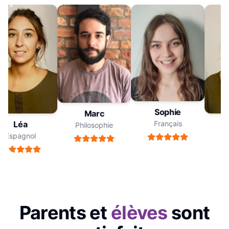
Sophie
Marc
Français
Léa
Philosophie
Espagnol
Es
Parents et
élèves
sont