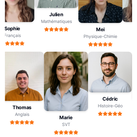
Julien
Mathématiques
Sophie
S
Mei
Français
Fr
Physique-Chimie
Cédric
Histoire-Géo
Thomas
Anglais
Marie
SVT