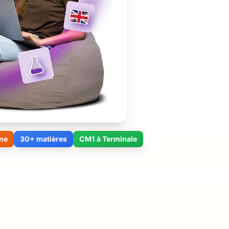
ne
30+ matières
CM1 à Terminale