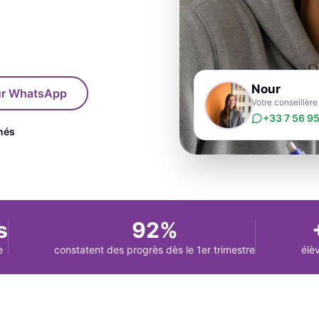
Nour
sur WhatsApp
Votre conseillèr
+33 7 56 95
nés
92%
+5
constatent des progrès dès le 1er trimestre
élèves