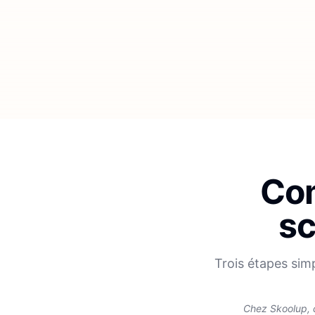
Com
sc
Trois étapes sim
Chez Skoolup, 