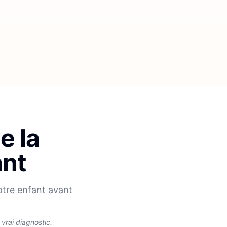
e la
ant
otre enfant avant
rai diagnostic.