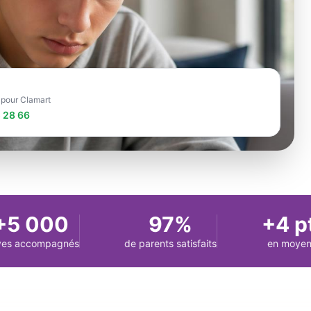
e pour Clamart
 28 66
 000
97%
+4 pts
 accompagnés
de parents satisfaits
en moyenne