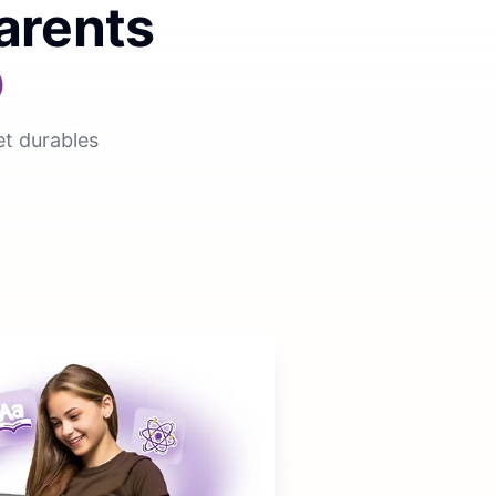
parents
p
et durables