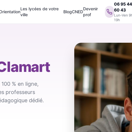
06 95 4
Les lycées de votre
Devenir
60 43
Orientation
Blog
CNED
ville
prof
Lun-Ven 9
19h
Clamart
 100 % en ligne,
des professeurs
pédagogique dédié.