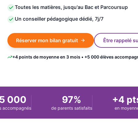
Toutes les matières, jusqu'au Bac et Parcoursup
Un conseiller pédagogique dédié, 7j/7
Réserver mon bilan gratuit
Être rappelé 
+4 points de moyenne en 3 mois • +5 000 élèves accompag
 000
97%
+4 pts
ccompagnés
de parents satisfaits
en moyenne