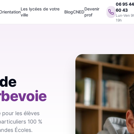
06 95 4
Les lycées de votre
Devenir
60 43
Orientation
Blog
CNED
ville
prof
Lun-Ven 9
19h
 de
bevoie
 pour les élèves
particuliers 100 %
andes Écoles.