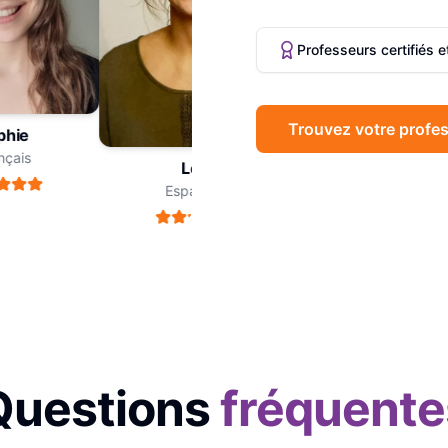
Professeurs certifiés 
Trouvez votre profes
ie
Marc
ais
Philosophie
Léa
Espagnol
Questions
fréquente