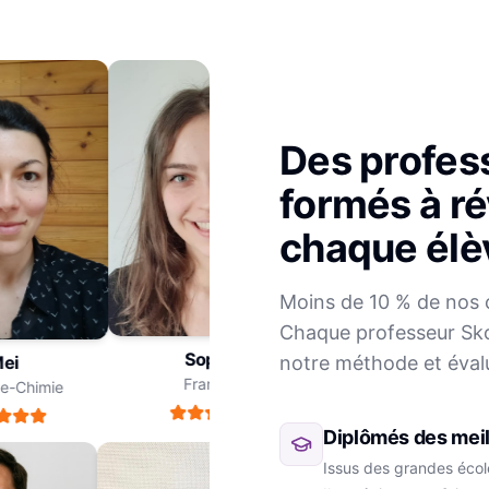
Des profes
formés à ré
chaque élè
Julien
Moins de 10 % de nos 
Mathématiques
Chaque professeur Sko
Sophie
notre méthode et éval
i
Français
-Chimie
Diplômés des meil
Issus des grandes école