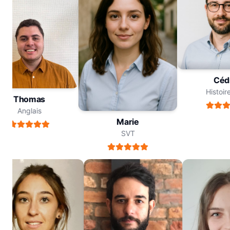
Cé
Histo
Thomas
Anglais
Marie
SVT