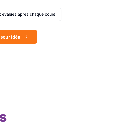
et évalués après chaque cours
seur idéal
Sophie
Français
Léa
Espagnol
s