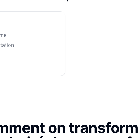
mme
tation
ment on transform