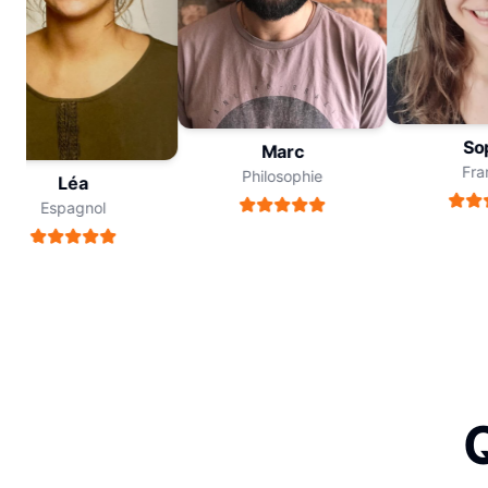
Soph
Marc
Franç
Philosophie
Léa
Espagnol