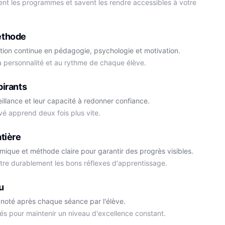
ment les programmes et savent les rendre accessibles à votre
éthode
tion continue en pédagogie, psychologie et motivation.
la personnalité et au rythme de chaque élève.
Cédric
pirants
Histoire-Géo
Thomas
eillance et leur capacité à redonner confiance.
Anglais
vé apprend deux fois plus vite.
tière
démique et méthode claire pour garantir des progrès visibles.
ttre durablement les bons réflexes d'apprentissage.
u
noté après chaque séance par l'élève.
és pour maintenir un niveau d'excellence constant.