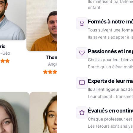
Ils maîtrisent parfaite
enfant.
Formés à notre m
Tous suivent une forma
Ils savent s'adapter à 
dric
Passionnés et ins
ire-Géo
Thomas
Choisis pour leur bienv
Anglais
Parce qu'un élève moti
Marie
SVT
Experts de leur ma
Ils allient rigueur aca
Leur objectif : transme
Évalués en contin
Chaque professeur est 
Les retours sont analys