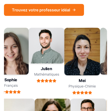
Trouvez votre professeur idéal
Julien
Mathématiques
Sophie
Mei
Français
F
Physique-Chimie