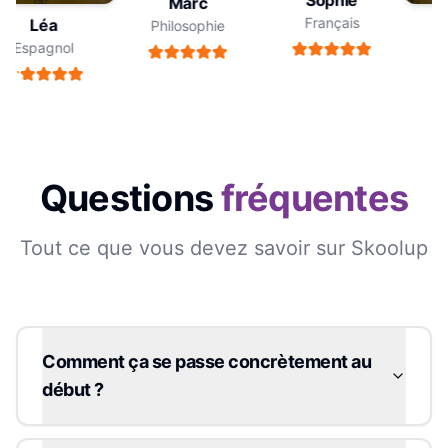
Sophie
Marc
Français
Léa
Philosophie
Espagnol
E
Questions
fréquentes
Tout ce que vous devez savoir sur Skoolup
Comment ça se passe concrètement au
début ?