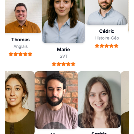
Cédric
Histoire-Géo
Thomas
Anglais
Marie
SVT