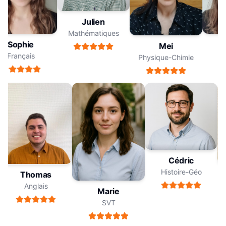
Julien
Mathématiques
Sophie
Mei
Français
F
Physique-Chimie
Cédric
Histoire-Géo
Thomas
Anglais
Marie
SVT