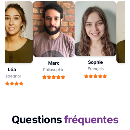
Sophie
Marc
Français
Léa
Philosophie
Espagnol
E
Questions
fréquentes