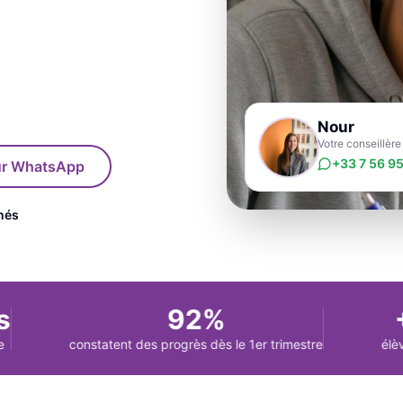
Nour
Votre conseillèr
+33 7 56 95
sur WhatsApp
nés
92%
+5
constatent des progrès dès le 1er trimestre
élèves