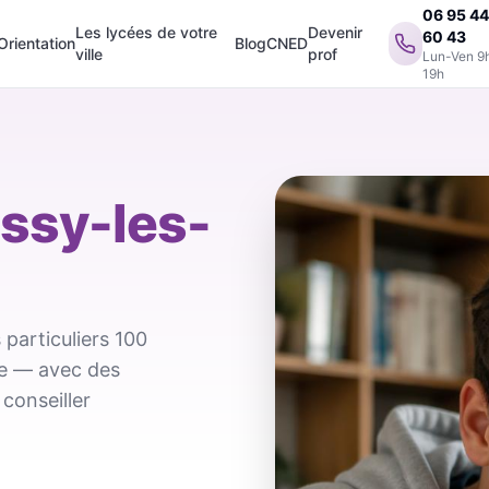
06 95 4
Les lycées de votre
Devenir
60 43
Orientation
Blog
CNED
ville
prof
Lun-Ven 9
19h
Issy-les-
particuliers 100
ale — avec des
conseiller