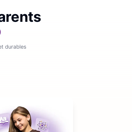
parents
p
et durables