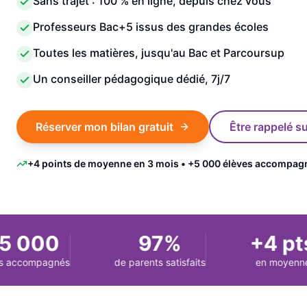
Sans trajet : 100 % en ligne, depuis chez vous
Professeurs Bac+5 issus des grandes écoles
Toutes les matières, jusqu'au Bac et Parcoursup
Un conseiller pédagogique dédié, 7j/7
Réserver mon bilan gratuit
Être rappelé 
+4 points de moyenne en 3 mois • +5 000 élèves accompag
 000
97%
+4 pts
ccompagnés
de parents satisfaits
en moyenne