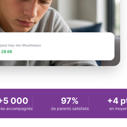
e pour Issy-les-Moulineaux
 28 66
 000
97%
+4 pts
 accompagnés
de parents satisfaits
en moyenne