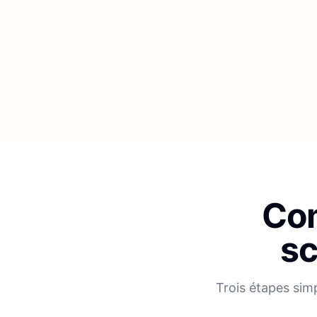
Com
sc
Trois étapes sim