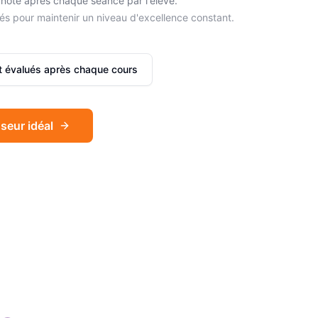
noté après chaque séance par l'élève.
és pour maintenir un niveau d'excellence constant.
et évalués après chaque cours
seur idéal
Sophie
Français
Léa
Espagnol