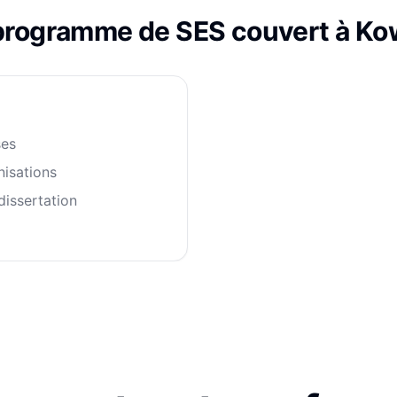
programme de
SES
couvert à
Ko
ses
nisations
issertation