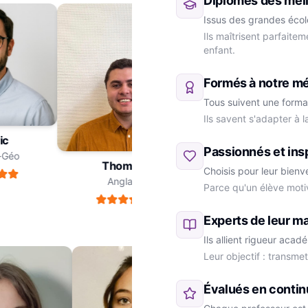
Diplômés des meil
Issus des grandes école
Ils maîtrisent parfaite
enfant.
Formés à notre m
Tous suivent une forma
Ils savent s'adapter à 
ric
Passionnés et ins
re-Géo
Thomas
Choisis pour leur bienv
Anglais
Parce qu'un élève moti
Marie
SVT
Experts de leur ma
Ils allient rigueur aca
Leur objectif : transme
Évalués en contin