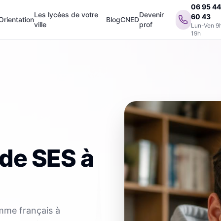
06 95 4
Les lycées de votre
Devenir
60 43
Orientation
Blog
CNED
ville
prof
Lun-Ven 9
19h
 de SES
à
amme français à