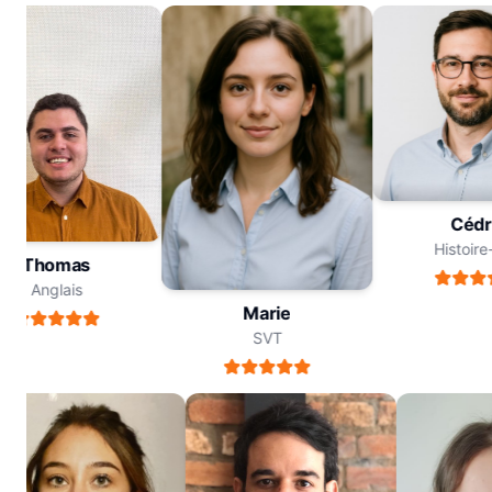
Céd
Histoi
Thomas
Anglais
Marie
SVT