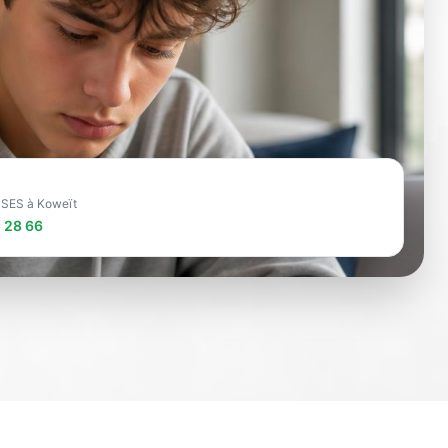
e SES à Koweït
 28 66