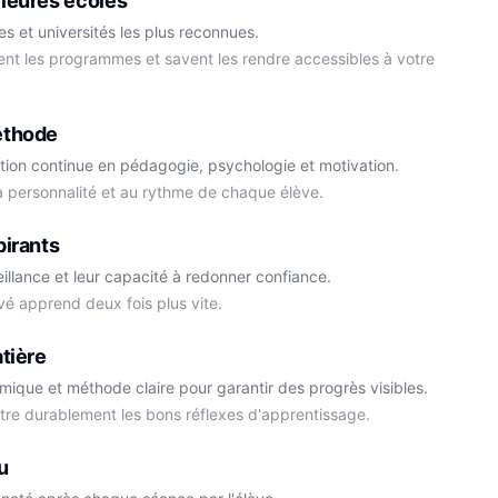
leures écoles
s et universités les plus reconnues.
ment les programmes et savent les rendre accessibles à votre
éthode
tion continue en pédagogie, psychologie et motivation.
la personnalité et au rythme de chaque élève.
Cédric
pirants
Histoire-Géo
Thomas
eillance et leur capacité à redonner confiance.
Anglais
vé apprend deux fois plus vite.
tière
démique et méthode claire pour garantir des progrès visibles.
ttre durablement les bons réflexes d'apprentissage.
u