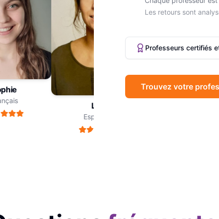
Chaque professeur est 
Les retours sont analys
Professeurs certifiés 
Trouvez votre profes
hie
Marc
çais
Philosophie
Léa
Espagnol