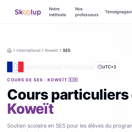
Notre
Nos
Témoignages
méthode
professeurs
International
Koweït
SES
Accueil
PROGRAMME FRANÇAIS
UTC+3
COURS DE SES · KOWEÏT 🇰🇼
Cours particuliers
Koweït
Soutien scolaire en SES pour les élèves du progr