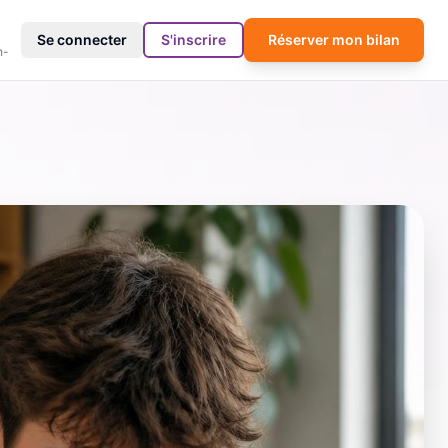
4
Se connecter
S'inscrire
Réserver mon bilan
h-