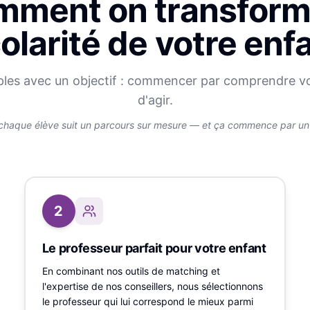
ment on transform
olarité de votre enf
ples avec un objectif : commencer par comprendre v
d'agir.
chaque élève suit un parcours sur mesure — et ça commence par un v
2
Le professeur parfait pour votre enfant
En combinant nos outils de matching et
l'expertise de nos conseillers, nous sélectionnons
le professeur qui lui correspond le mieux parmi