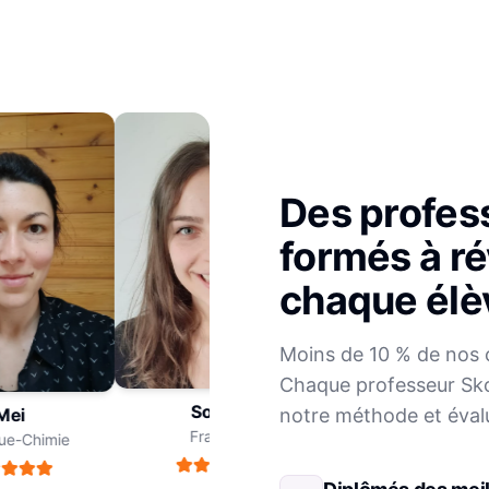
Des profes
formés à ré
chaque élè
Julien
Moins de 10 % de nos 
Mathématiques
Chaque professeur Sko
Sophie
notre méthode et éval
ei
Français
e-Chimie