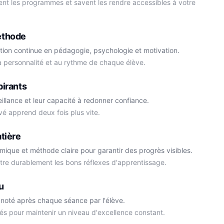
ment les programmes et savent les rendre accessibles à votre
éthode
tion continue en pédagogie, psychologie et motivation.
la personnalité et au rythme de chaque élève.
Cédric
pirants
Histoire-Géo
Thomas
eillance et leur capacité à redonner confiance.
Anglais
vé apprend deux fois plus vite.
tière
démique et méthode claire pour garantir des progrès visibles.
ttre durablement les bons réflexes d'apprentissage.
u
noté après chaque séance par l'élève.
és pour maintenir un niveau d'excellence constant.