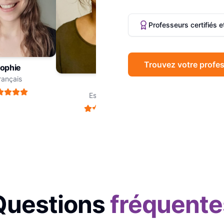
Professeurs certifiés 
Trouvez votre profes
phie
Marc
nçais
Philosophie
Léa
Espagnol
Questions
fréquente