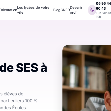
06 95 4
Les lycées de votre
Devenir
60 43
Orientation
Blog
CNED
ville
prof
Lun-Ven 9
19h
 de SES
à
es élèves de
 particuliers 100 %
andes Écoles.