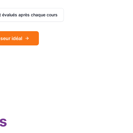
et évalués après chaque cours
seur idéal
Sophie
Français
Léa
Espagnol
s