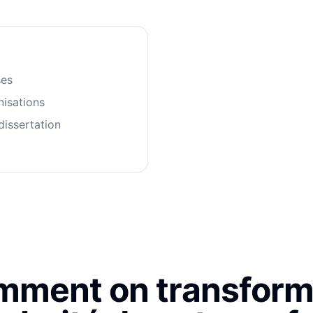
ses
nisations
issertation
ment on transform