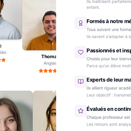
Ils maîtrisent parfaite
enfant.
Formés à notre m
Tous suivent une forma
Ils savent s'adapter à 
ric
Passionnés et ins
e-Géo
Thomas
Choisis pour leur bienv
Anglais
Parce qu'un élève moti
Marie
SVT
Experts de leur ma
Ils allient rigueur aca
Leur objectif : transme
Évalués en contin
Chaque professeur est 
Les retours sont analys