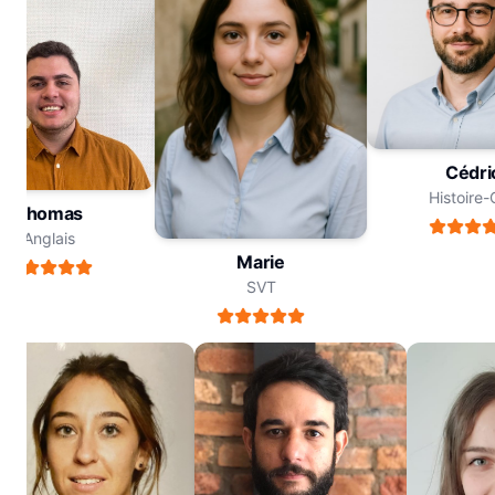
Céd
Histoir
Thomas
Anglais
Marie
SVT