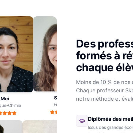
Des profes
formés à ré
chaque élè
Julien
Moins de 10 % de nos 
Mathématiques
Chaque professeur Sko
Sophie
notre méthode et éval
ei
Français
ue-Chimie
Diplômés des meil
Issus des grandes école