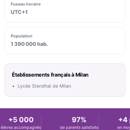
Fuseau horaire
UTC+1
Population
1 390 000
hab.
Établissements français à
Milan
Lycée Stendhal de Milan
+5 000
97%
+4 p
élèves accompagnés
de parents satisfaits
en moy