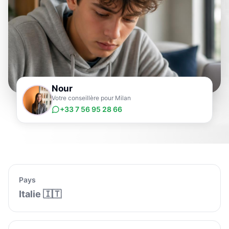
Nour
Votre conseillère pour Milan
+33 7 56 95 28 66
Pays
Italie
🇮🇹