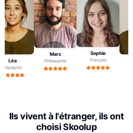
Sophie
Marc
Français
Léa
Philosophie
Espagnol
E
Ils vivent à l'étranger, ils ont
choisi Skoolup