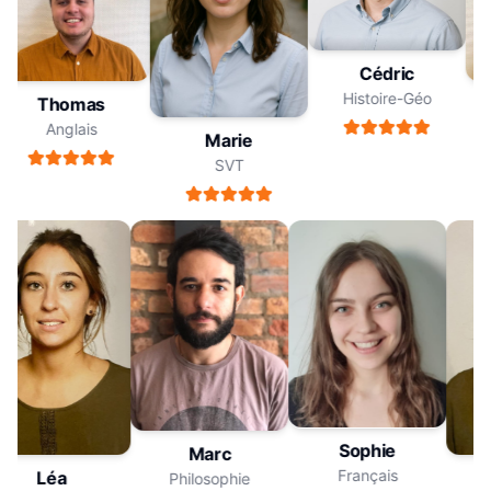
Cédric
Histoire-Géo
Thomas
Anglais
Marie
SVT
Sophie
Marc
Français
Léa
Philosophie