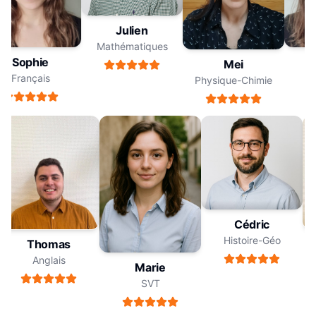
Julien
Mathématiques
Sophie
Mei
Français
F
Physique-Chimie
Cédric
Histoire-Géo
Thomas
Anglais
Marie
SVT