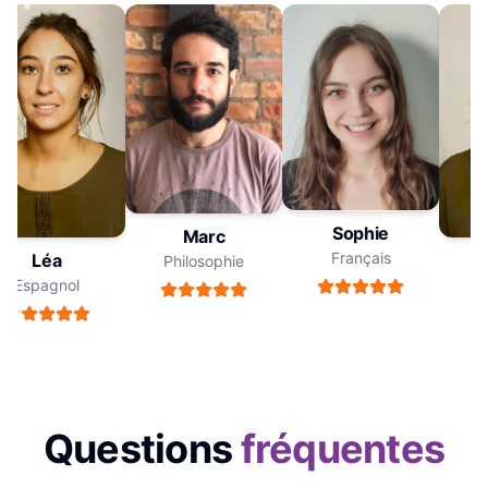
Sophie
Marc
Français
Léa
Philosophie
Espagnol
E
Questions
fréquentes