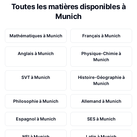
Toutes les matières disponibles à
Munich
Mathématiques
à
Munich
Français
à
Munich
Anglais
à
Munich
Physique-Chimie
à
Munich
SVT
à
Munich
Histoire-Géographie
à
Munich
Philosophie
à
Munich
Allemand
à
Munich
Espagnol
à
Munich
SES
à
Munich
NSI
à
Munich
Latin
à
Munich