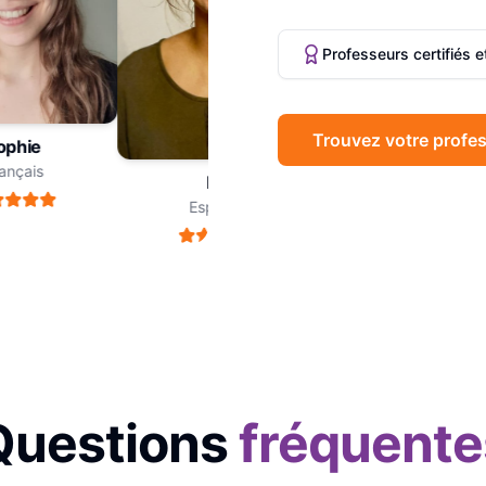
Professeurs certifiés 
Trouvez votre profes
phie
Marc
nçais
Philosophie
Léa
Espagnol
Questions
fréquente