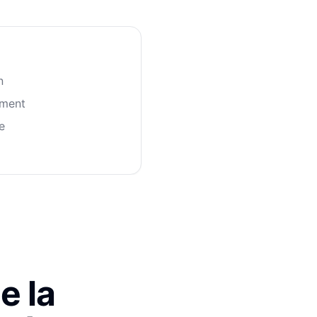
n
ement
e
e la