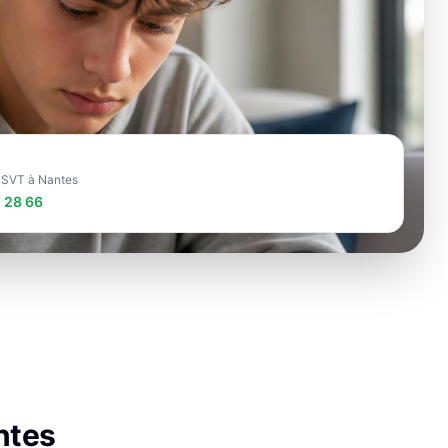
e SVT à Nantes
 28 66
ntes