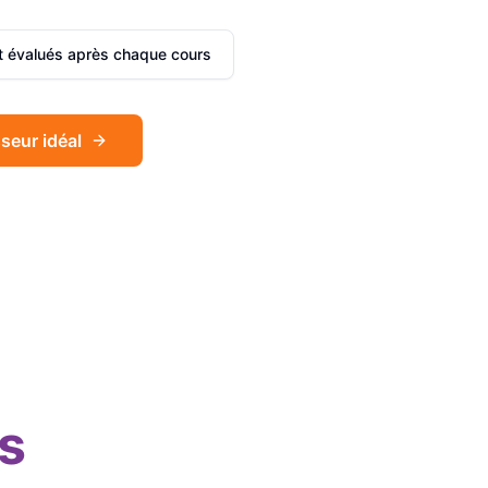
et évalués après chaque cours
seur idéal
Sophie
Français
Léa
Espagnol
s