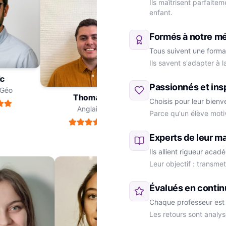
Ils maîtrisent parfaite
enfant.
Formés à notre m
Tous suivent une forma
Ils savent s'adapter à 
ric
Passionnés et ins
re-Géo
Thomas
Choisis pour leur bienv
Anglais
Parce qu'un élève moti
Marie
SVT
Experts de leur ma
Ils allient rigueur aca
Leur objectif : transme
Évalués en contin
Chaque professeur est 
Les retours sont analys