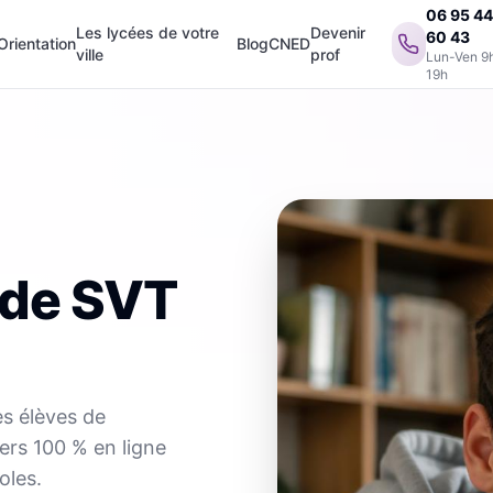
06 95 4
Les lycées de votre
Devenir
60 43
Orientation
Blog
CNED
ville
prof
Lun-Ven 9
19h
 de SVT
es élèves de
iers 100 % en ligne
oles.