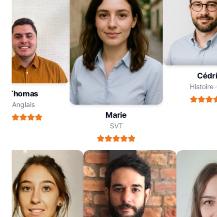
Céd
Histoi
Thomas
Anglais
Marie
SVT