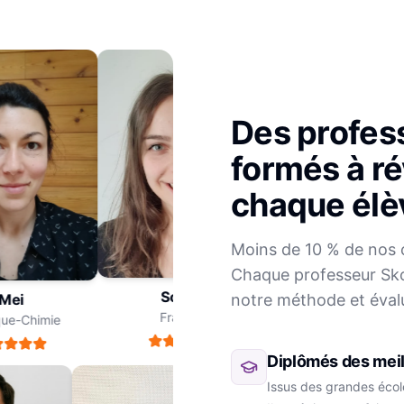
Des profes
formés à ré
chaque élè
Julien
Moins de 10 % de nos 
Mathématiques
Chaque professeur Sko
Sophie
notre méthode et éval
ei
Français
e-Chimie
Diplômés des meil
Issus des grandes école