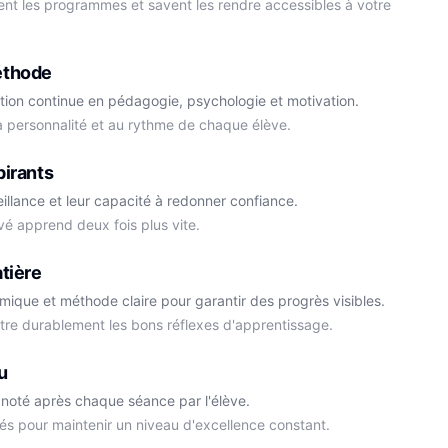
ment les programmes et savent les rendre accessibles à votre
éthode
tion continue en pédagogie, psychologie et motivation.
la personnalité et au rythme de chaque élève.
Cédric
pirants
Histoire-Géo
Thomas
eillance et leur capacité à redonner confiance.
Anglais
vé apprend deux fois plus vite.
tière
démique et méthode claire pour garantir des progrès visibles.
ttre durablement les bons réflexes d'apprentissage.
u
noté après chaque séance par l'élève.
és pour maintenir un niveau d'excellence constant.