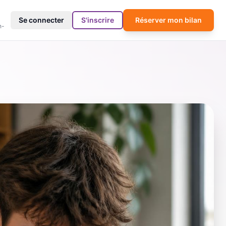
4
Se connecter
S'inscrire
Réserver mon bilan
h-