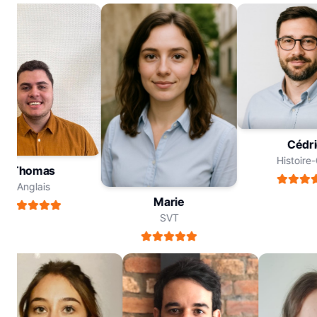
Céd
Histoi
Thomas
Anglais
Marie
SVT