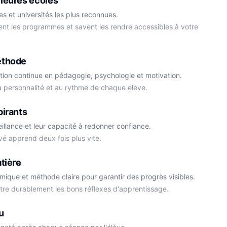
leures écoles
s et universités les plus reconnues.
ment les programmes et savent les rendre accessibles à votre
éthode
tion continue en pédagogie, psychologie et motivation.
la personnalité et au rythme de chaque élève.
Cédric
pirants
Histoire-Géo
Thomas
eillance et leur capacité à redonner confiance.
Anglais
vé apprend deux fois plus vite.
tière
démique et méthode claire pour garantir des progrès visibles.
ttre durablement les bons réflexes d'apprentissage.
u