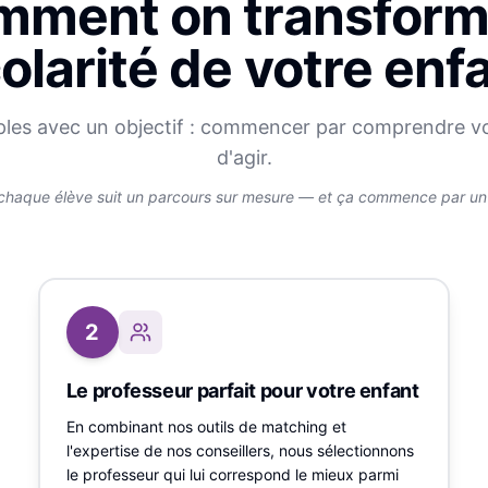
ment on transform
olarité de votre enf
ples avec un objectif : commencer par comprendre v
d'agir.
chaque élève suit un parcours sur mesure — et ça commence par un v
2
Le professeur parfait pour votre enfant
En combinant nos outils de matching et
l'expertise de nos conseillers, nous sélectionnons
le professeur qui lui correspond le mieux parmi