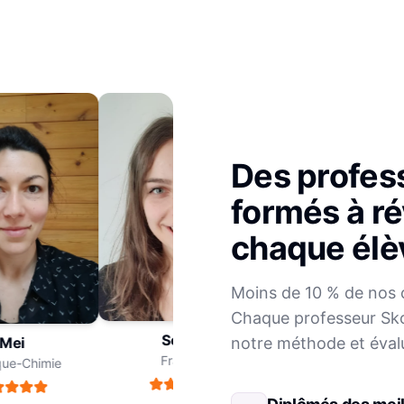
Des profes
formés à ré
chaque élè
Julien
Moins de 10 % de nos 
Mathématiques
Chaque professeur Sko
Sophie
notre méthode et éval
ei
Français
e-Chimie