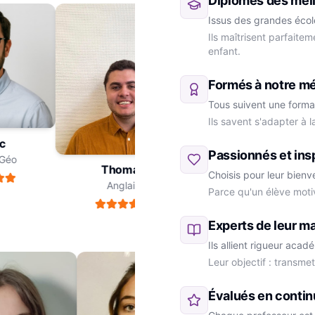
Diplômés des meil
Issus des grandes école
Ils maîtrisent parfaite
enfant.
Formés à notre m
Tous suivent une forma
Ils savent s'adapter à 
ric
Passionnés et ins
re-Géo
Thomas
Choisis pour leur bienv
Anglais
Parce qu'un élève moti
Marie
SVT
Experts de leur ma
Ils allient rigueur aca
Leur objectif : transme
Évalués en contin