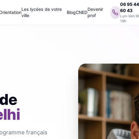
06 95 4
Les lycées de votre
Devenir
60 43
Orientation
Blog
CNED
ville
prof
Lun-Ven 9
19h
 de
lhi
programme français