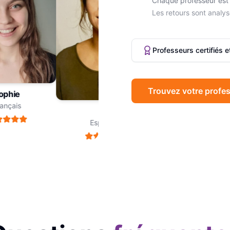
Chaque professeur est 
Les retours sont analys
Professeurs certifiés 
Trouvez votre profes
phie
Marc
nçais
Philosophie
Léa
Espagnol