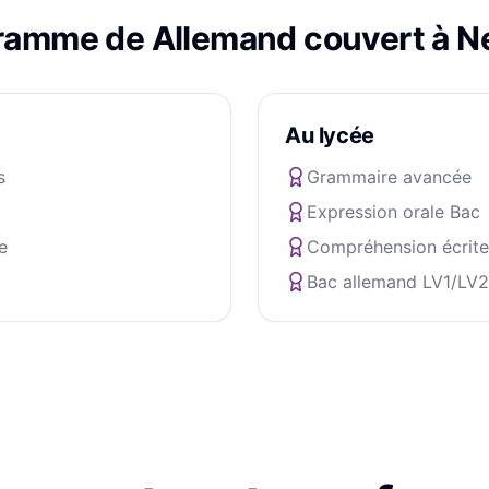
gramme de
Allemand
couvert à
N
Au lycée
s
Grammaire avancée
Expression orale Bac
e
Compréhension écrite
Bac allemand LV1/LV2