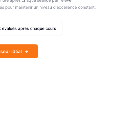
noté après chaque séance par l'élève.
és pour maintenir un niveau d'excellence constant.
et évalués après chaque cours
seur idéal
Sophie
Français
Léa
Espagnol