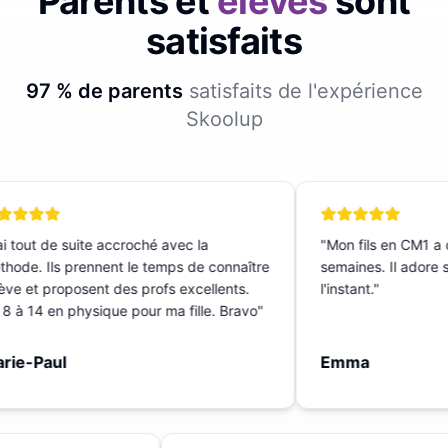
Parents et
élèves
sont
satisfaits
97 % de parents
satisfaits de l'expérience
Skoolup
 tout de suite accroché avec la
"
Mon fils en CM1 a c
ode. Ils prennent le temps de connaître
semaines. Il adore sa
ève et proposent des profs excellents.
l'instant.
"
 à 14 en physique pour ma fille. Bravo
"
ie-Paul
Emma