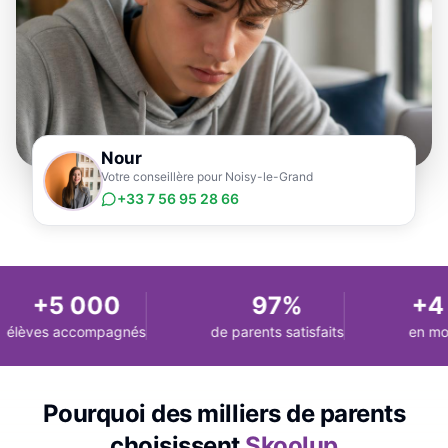
Nour
Votre conseillère pour Noisy-le-Grand
+33 7 56 95 28 66
+5 000
97%
+4 
élèves accompagnés
de parents satisfaits
en moy
Pourquoi des milliers de parents
choisissent
Skoolup