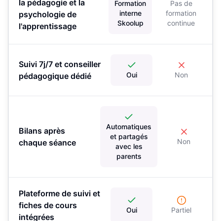
la pédagogie et la
Formation
Pas de
interne
formation
psychologie de
Skoolup
continue
l'apprentissage
Suivi 7j/7 et conseiller
Oui
Non
pédagogique dédié
Automatiques
Bilans après
et partagés
Non
chaque séance
avec les
parents
Plateforme de suivi et
fiches de cours
Oui
Partiel
intégrées