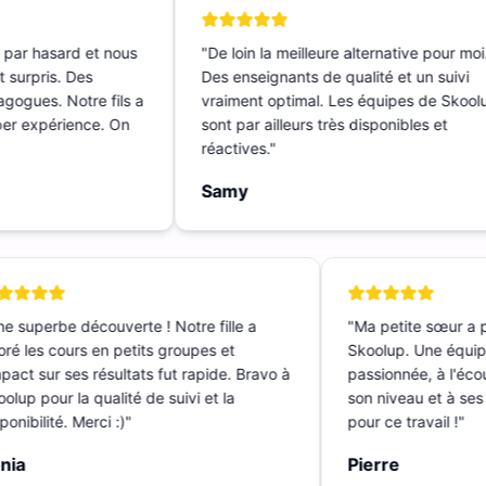
t par hasard et nous
"
De loin la meilleure alternative pour m
nt surpris. Des
Des enseignants de qualité et un suivi
dagogues. Notre fils a
vraiment optimal. Les équipes de Sko
Super expérience. On
sont par ailleurs très disponibles et
réactives.
"
Samy
 superbe découverte ! Notre fille a
"
Ma petite sœur a p
é les cours en petits groupes et
Skoolup. Une équipe
pact sur ses résultats fut rapide. Bravo à
passionnée, à l'écout
lup pour la qualité de suivi et la
son niveau et à ses 
nibilité. Merci :)
"
pour ce travail !
"
ia
Pierre