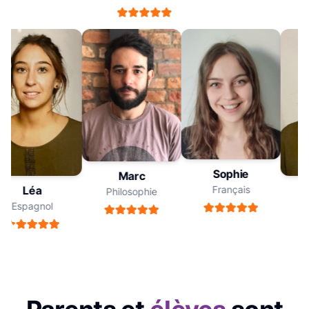
Sophie
Marc
Français
Léa
Philosophie
Espagnol
E