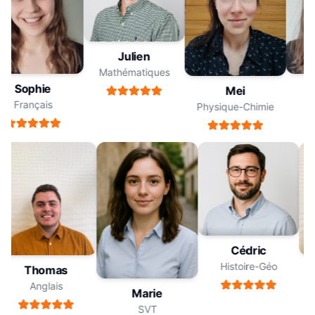
Julien
Mathématiques
Sophie
Mei
Français
Physique-Chimie
Cédric
Histoire-Géo
Thomas
Anglais
Marie
SVT