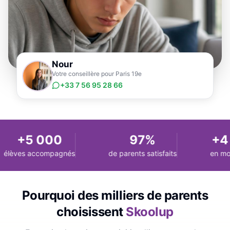
Nour
Votre conseillère pour Paris 19e
+33 7 56 95 28 66
+5 000
97%
+4 
élèves accompagnés
de parents satisfaits
en moy
Pourquoi des milliers de parents
choisissent
Skoolup