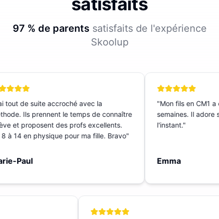
satisfaits
97 % de parents
satisfaits de l'expérience
Skoolup
 tout de suite accroché avec la
"
Mon fils en CM1 a c
ode. Ils prennent le temps de connaître
semaines. Il adore sa
ève et proposent des profs excellents.
l'instant.
"
 à 14 en physique pour ma fille. Bravo
"
ie-Paul
Emma