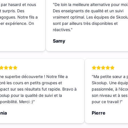
t par hasard et nous
"
De loin la meilleure alternative pour m
t surpris. Des
Des enseignants de qualité et un suivi
dagogues. Notre fils a
vraiment optimal. Les équipes de Sko
Super expérience. On
sont par ailleurs très disponibles et
réactives.
"
Samy
 superbe découverte ! Notre fille a
"
Ma petite sœur a p
é les cours en petits groupes et
Skoolup. Une équipe
pact sur ses résultats fut rapide. Bravo à
passionnée, à l'écout
lup pour la qualité de suivi et la
son niveau et à ses 
nibilité. Merci :)
"
pour ce travail !
"
ia
Pierre