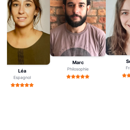
Sop
Marc
Fran
Philosophie
Léa
Espagnol