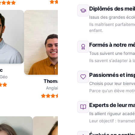
Diplômés des meil
Issus des grandes école
Ils maîtrisent parfaite
enfant.
Formés à notre m
Tous suivent une forma
Ils savent s'adapter à 
ric
Passionnés et ins
re-Géo
Thomas
Choisis pour leur bienv
Anglais
Parce qu'un élève moti
Marie
SVT
Experts de leur ma
Ils allient rigueur aca
Leur objectif : transme