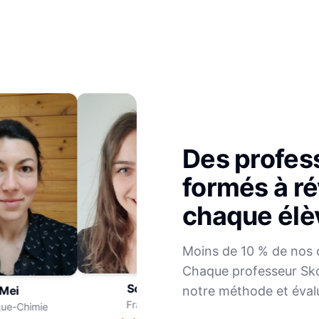
Des profes
formés à ré
chaque élè
Julien
Moins de 10 % de nos 
Mathématiques
Chaque professeur Sko
Sophie
notre méthode et éval
ei
Français
e-Chimie