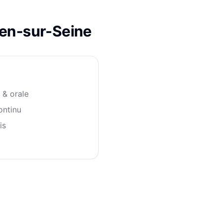
en-sur-Seine
 & orale
ontinu
is