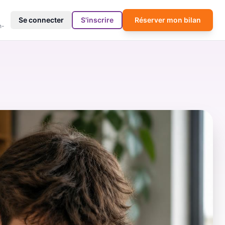
4
Se connecter
S'inscrire
Réserver mon bilan
h-