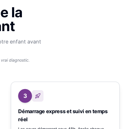
e la
ant
otre enfant avant
rai diagnostic.
3
Démarrage express et suivi en temps
réel
Les cours démarrent sous 48h. Après chaque