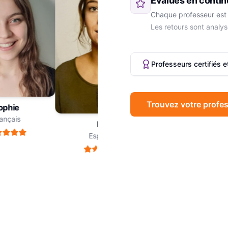
Évalués en contin
Chaque professeur est 
Les retours sont analys
Professeurs certifiés 
Trouvez votre profes
hie
Marc
çais
Philosophie
Léa
Espagnol