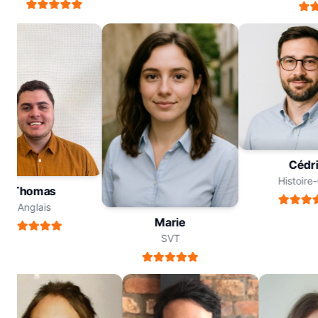
Céd
Histoi
Thomas
Anglais
Marie
SVT