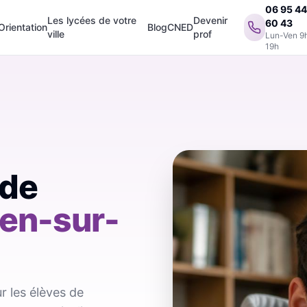
06 95 4
Les lycées de votre
Devenir
60 43
Orientation
Blog
CNED
ville
prof
Lun-Ven 9
19h
 de
en-sur-
r les élèves de