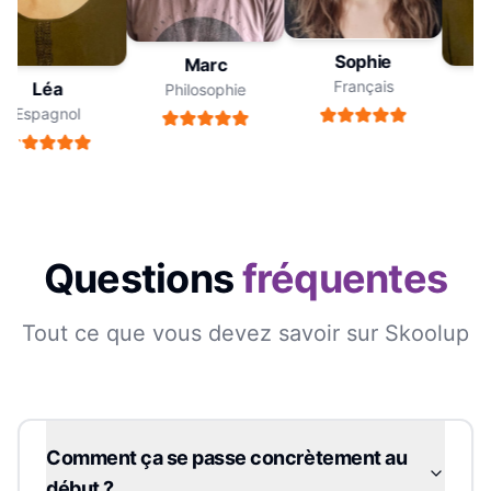
Sophie
Marc
Français
Léa
Philosophie
Espagnol
E
Questions
fréquentes
Tout ce que vous devez savoir sur Skoolup
Comment ça se passe concrètement au
début ?