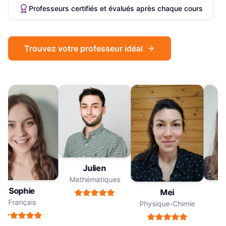
Professeurs certifiés et évalués après chaque cours
Trouvez votre professeur idéal
Julien
Mathématiques
Sophie
Mei
Français
F
Physique-Chimie