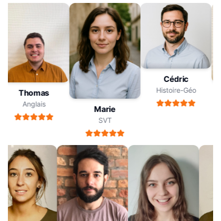
Cédric
Histoire-Géo
Thomas
Anglais
Marie
SVT