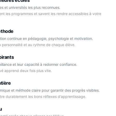
leures écoles
s et universités les plus reconnues.
ment les programmes et savent les rendre accessibles à votre
éthode
tion continue en pédagogie, psychologie et motivation.
la personnalité et au rythme de chaque élève.
Cédric
pirants
Histoire-Géo
Thomas
eillance et leur capacité à redonner confiance.
Anglais
vé apprend deux fois plus vite.
tière
démique et méthode claire pour garantir des progrès visibles.
ttre durablement les bons réflexes d'apprentissage.
u