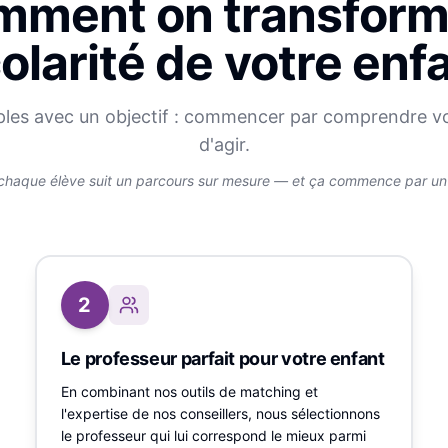
ment on transform
olarité de votre enf
ples avec un objectif : commencer par comprendre v
d'agir.
chaque élève suit un parcours sur mesure — et ça commence par un v
2
Le professeur parfait pour votre enfant
En combinant nos outils de matching et
l'expertise de nos conseillers, nous sélectionnons
le professeur qui lui correspond le mieux parmi