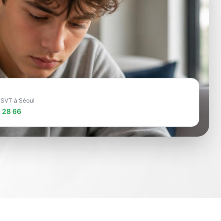
e SVT à Séoul
 28 66