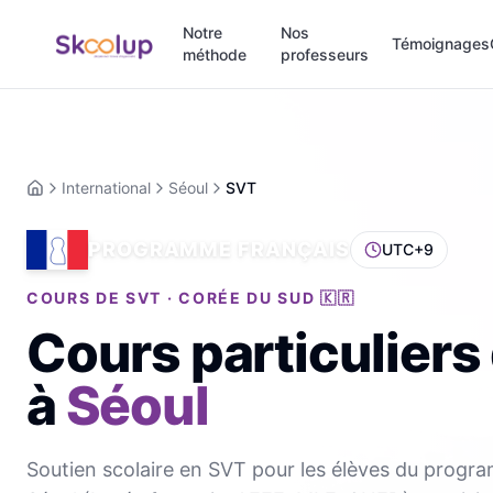
Notre
Nos
Témoignages
méthode
professeurs
International
Séoul
SVT
Accueil
PROGRAMME FRANÇAIS
UTC+9
COURS DE SVT · CORÉE DU SUD 🇰🇷
Cours particuliers
à
Séoul
Soutien scolaire en SVT pour les élèves du progr