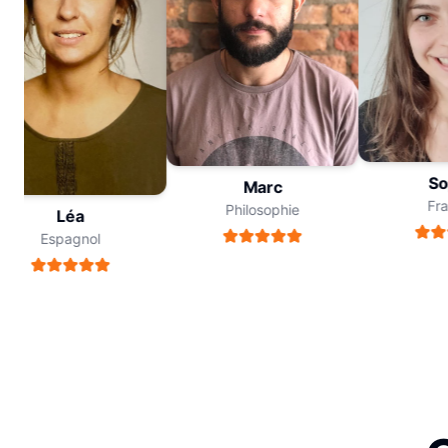
Sop
Marc
Fran
Philosophie
Léa
Espagnol