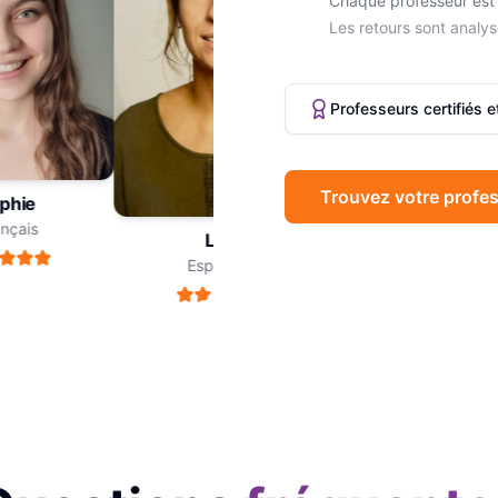
Chaque professeur est 
Les retours sont analys
Professeurs certifiés 
Trouvez votre profes
hie
Marc
çais
Philosophie
Léa
Espagnol