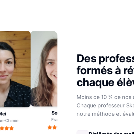
Des profes
formés à ré
chaque élè
Julien
Moins de 10 % de nos 
Mathématiques
Chaque professeur Sko
Sophie
notre méthode et éval
i
Français
-Chimie