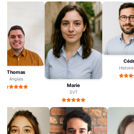
Cé
Histo
Thomas
Anglais
Marie
SVT