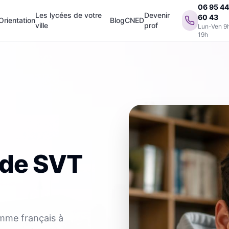
06 95 4
Les lycées de votre
Devenir
60 43
Orientation
Blog
CNED
ville
prof
Lun-Ven 9
19h
 de SVT
amme français à