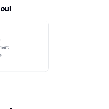
oul
n
ement
e