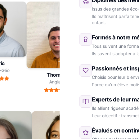
Diplômés des meil
Issus des grandes école
Ils maîtrisent parfaite
enfant.
Formés à notre m
Tous suivent une forma
Ils savent s'adapter à 
dric
Passionnés et ins
ire-Géo
Thomas
Choisis pour leur bienv
Anglais
Parce qu'un élève moti
Marie
SVT
Experts de leur ma
Ils allient rigueur aca
Leur objectif : transme
Évalués en contin