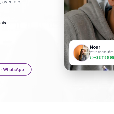
, avec des
çais
Nour
Votre conseillèr
+33 7 56 95
sur WhatsApp