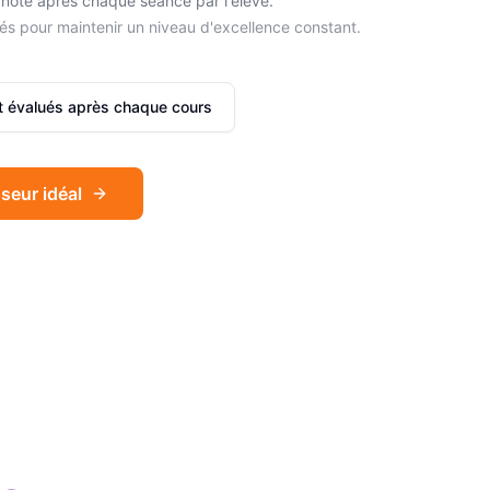
noté après chaque séance par l'élève.
és pour maintenir un niveau d'excellence constant.
et évalués après chaque cours
seur idéal
Sophie
Français
Léa
Espagnol