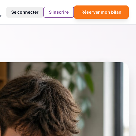
4
Se connecter
S'inscrire
Réserver mon bilan
h-