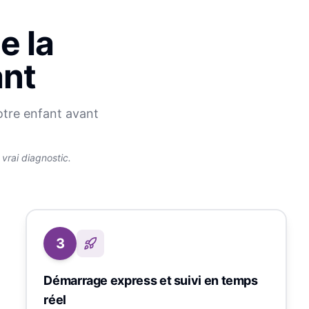
e la
ant
otre enfant avant
rai diagnostic.
3
Démarrage express et suivi en temps
réel