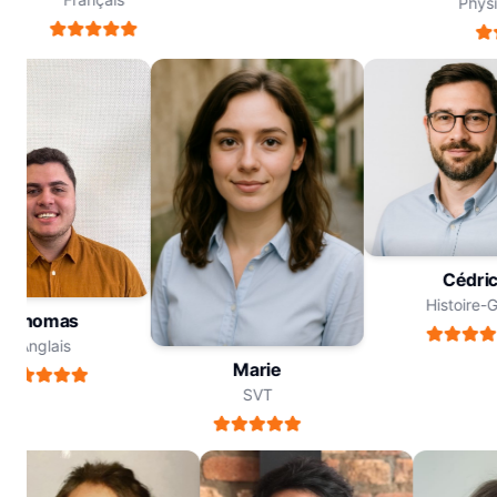
Physiq
Cédr
Histoir
Thomas
Anglais
Marie
SVT