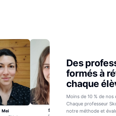
Des profes
formés à ré
chaque élè
Julien
Moins de 10 % de nos 
Mathématiques
Chaque professeur Sko
Sophie
notre méthode et éval
Mei
Français