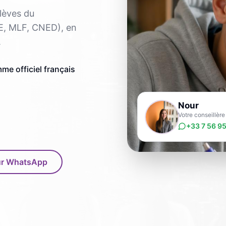
élèves du
FE, MLF, CNED), en
.
me officiel français
Nour
Votre conseillère
+33 7 56 95
sur WhatsApp