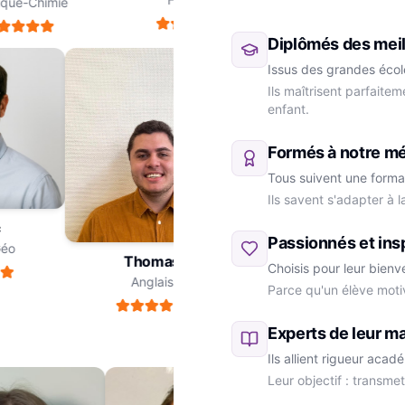
ue-Chimie
Diplômés des meil
Issus des grandes école
Ils maîtrisent parfaite
enfant.
Formés à notre m
Tous suivent une forma
Ils savent s'adapter à 
ic
Passionnés et ins
e-Géo
Thomas
Choisis pour leur bienv
Anglais
Parce qu'un élève moti
Marie
SVT
Experts de leur ma
Ils allient rigueur aca
Leur objectif : transme