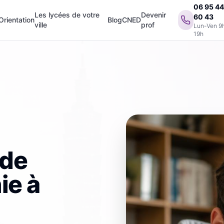
06 95 4
Les lycées de votre
Devenir
60 43
Orientation
Blog
CNED
ville
prof
Lun-Ven 9
19h
 de
ie
à