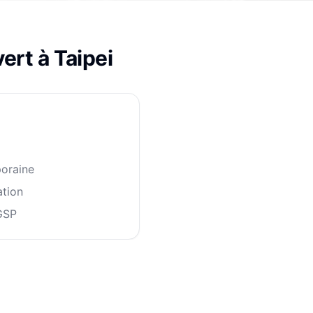
ert à
Taipei
oraine
ation
GSP