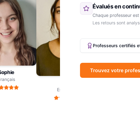
Évalués en contin
Chaque professeur est 
Les retours sont analys
Professeurs certifiés 
Trouvez votre profes
phie
Marc
ançais
Philosophie
Léa
Espagnol