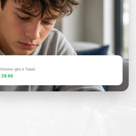
 histoire-géo à Taipei
 28 66