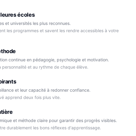
Physique-Chimie
leures écoles
s et universités les plus reconnues.
ment les programmes et savent les rendre accessibles à votre
éthode
tion continue en pédagogie, psychologie et motivation.
la personnalité et au rythme de chaque élève.
Cédric
pirants
Histoire-Géo
Thomas
eillance et leur capacité à redonner confiance.
Anglais
vé apprend deux fois plus vite.
tière
démique et méthode claire pour garantir des progrès visibles.
ttre durablement les bons réflexes d'apprentissage.