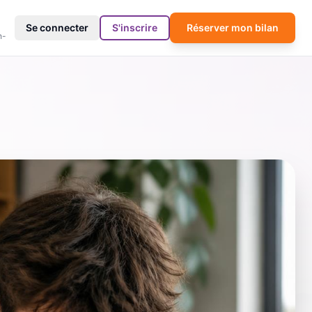
4
Se connecter
S'inscrire
Réserver mon bilan
h-