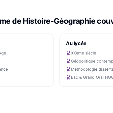
mme de
Histoire-Géographie
couv
Au lycée
Âge
XXème siècle
Géopolitique contemp
ance
Méthodologie dissert
Bac & Grand Oral HG