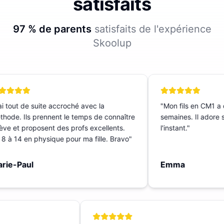
satisfaits
97 % de parents
satisfaits de l'expérience
Skoolup
 tout de suite accroché avec la
"
Mon fils en CM1 a c
ode. Ils prennent le temps de connaître
semaines. Il adore sa
ève et proposent des profs excellents.
l'instant.
"
 à 14 en physique pour ma fille. Bravo
"
ie-Paul
Emma