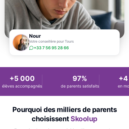
Nour
Votre conseillère pour Tours
+33 7 56 95 28 66
+5 000
97%
+4 
élèves accompagnés
de parents satisfaits
en moy
Pourquoi des milliers de parents
choisissent
Skoolup