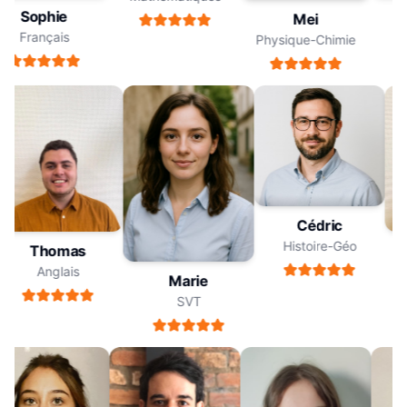
Sophie
Mei
Français
Physique-Chimie
Cédric
Histoire-Géo
Thomas
Anglais
Marie
SVT