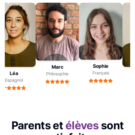
Sophie
Marc
Français
Léa
Philosophie
Espagnol
E
Parents et
élèves
sont