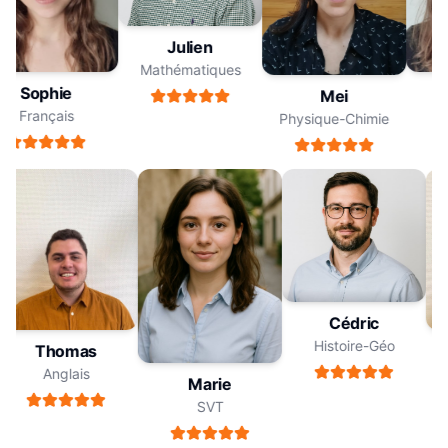
Julien
Mathématiques
Sophie
Mei
Français
F
Physique-Chimie
Cédric
Histoire-Géo
Thomas
Anglais
Marie
SVT