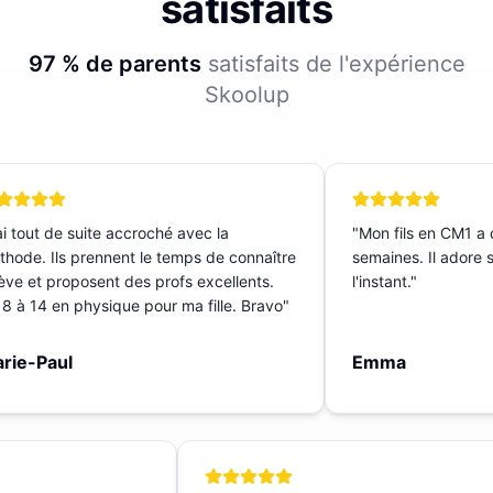
satisfaits
97 % de parents
satisfaits de l'expérience
Skoolup
 tout de suite accroché avec la
"
Mon fils en CM1 a c
ode. Ils prennent le temps de connaître
semaines. Il adore sa 
ève et proposent des profs excellents.
l'instant.
"
 à 14 en physique pour ma fille. Bravo
"
ie-Paul
Emma