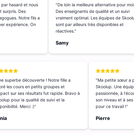
t par hasard et nous
"
De loin la meilleure alternative pour m
nt surpris. Des
Des enseignants de qualité et un suivi
dagogues. Notre fils a
vraiment optimal. Les équipes de Sko
Super expérience. On
sont par ailleurs très disponibles et
réactives.
"
Samy
 superbe découverte ! Notre fille a
"
Ma petite sœur a p
é les cours en petits groupes et
Skoolup. Une équipe
act sur ses résultats fut rapide. Bravo à
passionnée, à l'écout
up pour la qualité de suivi et la
son niveau et à ses b
nibilité. Merci :)
"
pour ce travail !
"
ia
Pierre