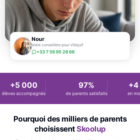
Nour
Votre conseillère pour Villejuif
+33 7 56 95 28 66
+5 000
97%
+4 
élèves accompagnés
de parents satisfaits
en moy
Pourquoi des milliers de parents
choisissent
Skoolup