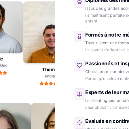
Diplômés des meil
Issus des grandes école
Ils maîtrisent parfaite
enfant.
Formés à notre m
Tous suivent une forma
Ils savent s'adapter à 
ric
Passionnés et ins
re-Géo
Thomas
Choisis pour leur bienv
Anglais
Parce qu'un élève moti
Marie
SVT
Experts de leur ma
Ils allient rigueur aca
Leur objectif : transme
Évalués en contin