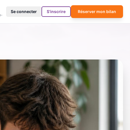
4
Se connecter
S'inscrire
Réserver mon bilan
h-