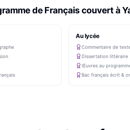
ogramme de
Français
couvert à
Y
Au lycée
graphe
Commentaire de text
sion
Dissertation littéraire
Œuvres au programm
rançais
Bac français écrit & or