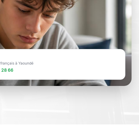
e français à Yaoundé
 28 66