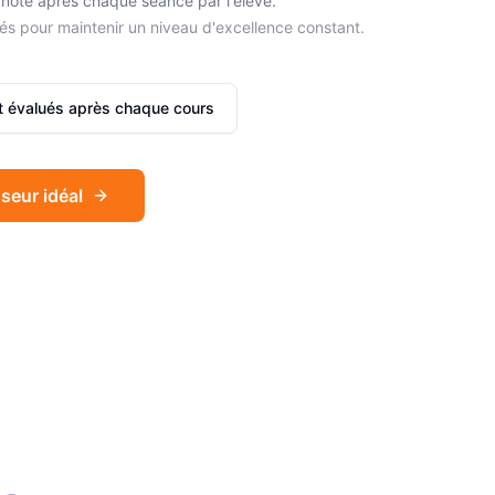
noté après chaque séance par l'élève.
és pour maintenir un niveau d'excellence constant.
et évalués après chaque cours
seur idéal
Sophie
Français
Léa
Espagnol