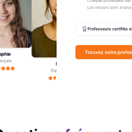
Chaque professeur est 
Les retours sont analys
Professeurs certifiés 
Trouvez votre profes
hie
Marc
çais
Philosophie
Léa
Espagnol