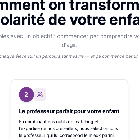
ment on transform
olarité de votre enf
ples avec un objectif : commencer par comprendre v
d'agir.
chaque élève suit un parcours sur mesure — et ça commence par un v
2
Le professeur parfait pour votre enfant
En combinant nos outils de matching et
l'expertise de nos conseillers, nous sélectionnons
le professeur qui lui correspond le mieux parmi