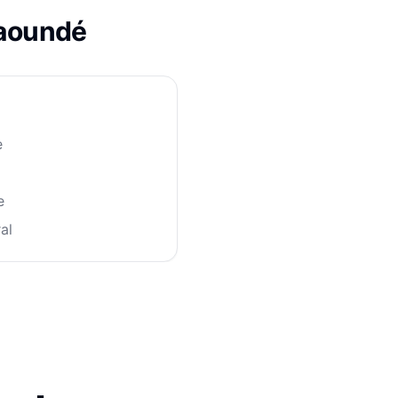
aoundé
e
e
al