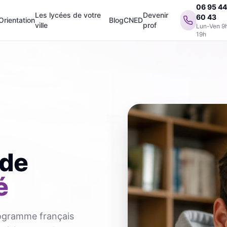
06 95 4
Les lycées de votre
Devenir
60 43
Orientation
Blog
CNED
ville
prof
Lun-Ven 9
19h
 de
é
rogramme français