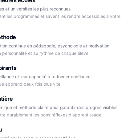
leures écoles
s et universités les plus reconnues.
ment les programmes et savent les rendre accessibles à votre
éthode
tion continue en pédagogie, psychologie et motivation.
la personnalité et au rythme de chaque élève.
Cédric
pirants
Histoire-Géo
Thomas
eillance et leur capacité à redonner confiance.
Anglais
vé apprend deux fois plus vite.
tière
démique et méthode claire pour garantir des progrès visibles.
ttre durablement les bons réflexes d'apprentissage.
u