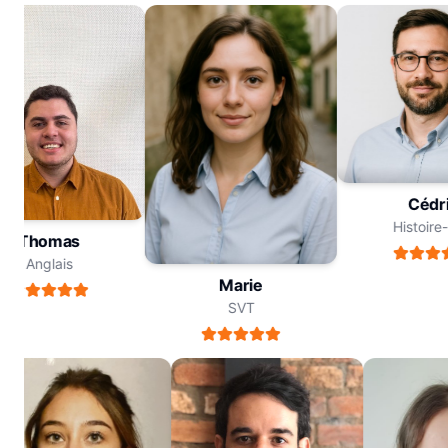
Céd
Histoi
Thomas
Anglais
Marie
SVT