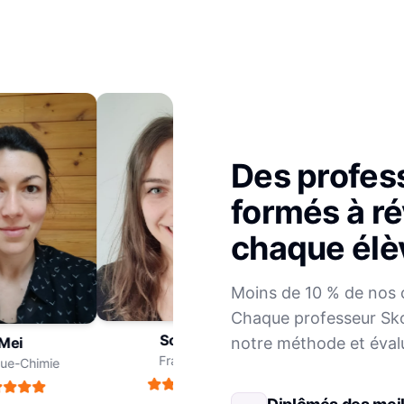
Des profes
formés à ré
chaque élè
Julien
Moins de 10 % de nos 
Mathématiques
Chaque professeur Sko
Sophie
notre méthode et éval
ei
Français
e-Chimie