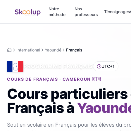
Notre
Nos
Témoignages
méthode
professeurs
International
Yaoundé
Français
Accueil
PROGRAMME FRANÇAIS
UTC+1
COURS DE FRANÇAIS · CAMEROUN 🇨🇲
Cours particuliers
Français
à
Yaound
Soutien scolaire en Français pour les élèves du p