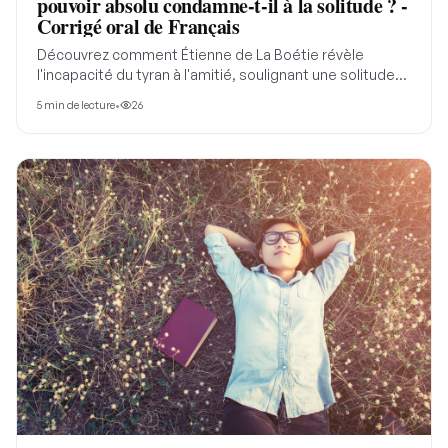
pouvoir absolu condamne-t-il à la solitude ? -
Corrigé oral de Français
Découvrez comment Étienne de La Boétie révèle
l'incapacité du tyran à l'amitié, soulignant une solitude
profonde derrière son pouvoir pour mieux comprendre
5
min de lecture
•
26
la critique politique.