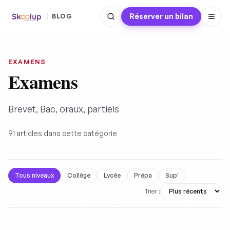
Réserver un bilan
BLOG
EXAMENS
Examens
Brevet, Bac, oraux, partiels
91
articles dans cette
catégorie
Tous niveaux
Collège
Lycée
Prépa
Sup'
Trier :