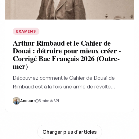
EXAMENS
Arthur Rimbaud et le Cahier de
Douai : détruire pour mieux créer -
Corrigé Bac Français 2026 (Outre-
mer)
Découvrez comment le Cahier de Douai de
Rimbaud est à la fois une arme de révolte
cinglante contre les conventions et un hymne à
Anouar
•
5
min
•
391
la liberté, offrant une perspective unique pour
vos dissertations littéraires.
Charger plus d'articles