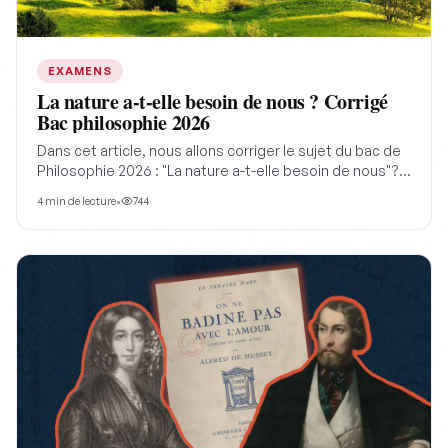
EXAMENS
La nature a-t-elle besoin de nous ? Corrigé
Bac philosophie 2026
Dans cet article, nous allons corriger le sujet du bac de
Philosophie 2026 : "La nature a-t-elle besoin de nous"?
Un sujet qui nous interroge notre rapport à la nature de
4
min de lecture
•
744
manière assez originale. La nature a précédé l'humanité
de milliards d'années, fonctionnant avec ses propres
lois, comment son existence pourrait être conditionnée
à la nôtre ?