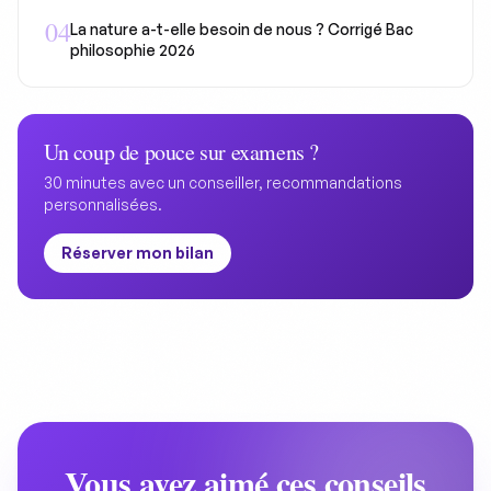
0
4
La nature a-t-elle besoin de nous ? Corrigé Bac
philosophie 2026
Un coup de pouce sur
examens
?
30 minutes avec un conseiller, recommandations
personnalisées.
Réserver mon bilan
Vous avez aimé ces conseils