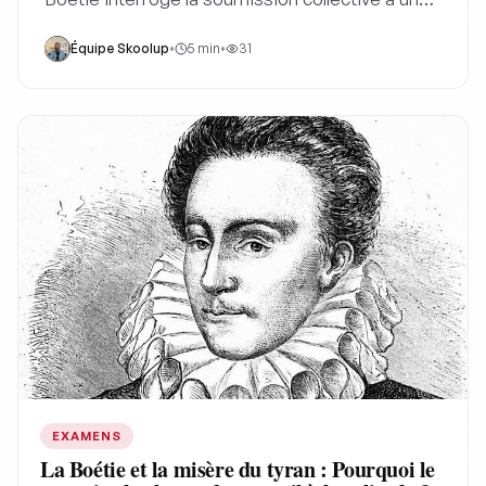
tyran par une rhétorique percutante, invitant à
Équipe Skoolup
•
5
min
•
31
réfléchir sur le consentement.
EXAMENS
La Boétie et la misère du tyran : Pourquoi le