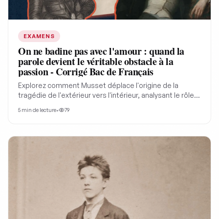
EXAMENS
On ne badine pas avec l'amour : quand la
parole devient le véritable obstacle à la
passion - Corrigé Bac de Français
Explorez comment Musset déplace l'origine de la
tragédie de l'extérieur vers l'intérieur, analysant le rôle
de l'orgueil et du langage dans la destruction de l'amour
5
min de lecture
•
79
dans "On ne badine pas avec l'amour" afin de mieux
comprendre le drame romantique.