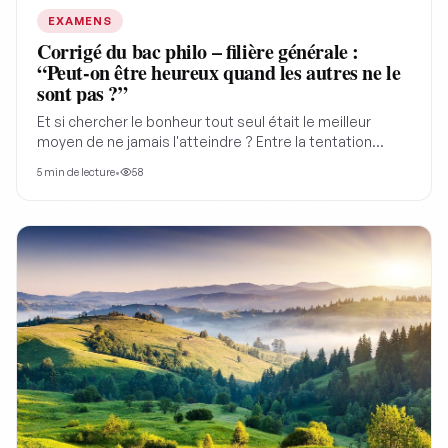
EXAMENS
Corrigé du bac philo – filière générale :
“Peut-on être heureux quand les autres ne le
sont pas ?”
Et si chercher le bonheur tout seul était le meilleur
moyen de ne jamais l'atteindre ? Entre la tentation
légitime de se protéger du malheur ambiant et la
5
min de lecture
•
58
porosité de notre sensibilité humaine, la philosophie
bouscule nos certitudes. Le sujet du bac général de
cette année nous aide à réfléchir à la meillerue façon
d'être heureux. Peut-on être heureux quand les autres
ne le sont pas? Comment dépasser la culpabilité et
transformer notre malaise face à la souffrance d'autrui
en un puissant moteur d'action collective.