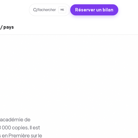
Réserver un bilan
Rechercher
⌘K
 / pays
 l'académie de
 000 copies. Il est
en Première sur le