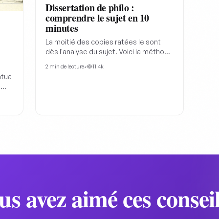
Dissertation de philo :
comprendre le sujet en 10
minutes
La moitié des copies ratées le sont
dès l'analyse du sujet. Voici la méthode
des terminales qui décrochent 16+ en
2
min de lecture
•
11.4k
philo.
ntua
,
yse
us avez aimé ces conseil