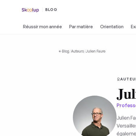
BLOG
Réussir mon année
Par matière
Orientation
E
Blog
/
Auteurs
/
Julien Faure
AUTEU
Jul
Professe
Julien F
Versaille
égalemen