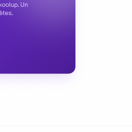
Skoolup. Un
ètes.