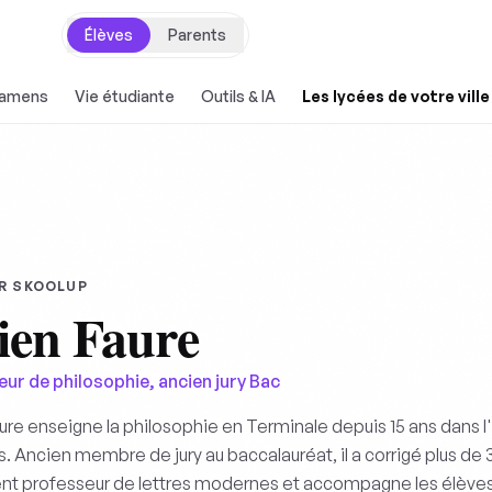
Élèves
Parents
xamens
Vie étudiante
Outils & IA
Les lycées de votre ville
R SKOOLUP
ien Faure
ur de philosophie, ancien jury Bac
aure enseigne la philosophie en Terminale depuis 15 ans dans
s. Ancien membre de jury au baccalauréat, il a corrigé plus de 3
t professeur de lettres modernes et accompagne les élèves 