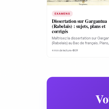
EXAMENS
Dissertation sur Gargantua
(Rabelais) : sujets, plans et
corrigés
Maîtrisez la dissertation sur Garga
(Rabelais) au Bac de français. Plans
sujets probables, citations et anal
4
min de lecture
•
39
du parcours "Rire et savoir".
Vo